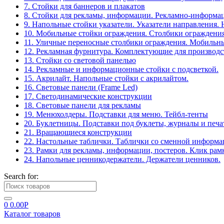
7. Стойки для баннеров и плакатов
8. Стойки для рекламы, информации. Рекламно-информа
9. Напольные стойки указатели. Указатели направления.
10. Мобильные стойки ограждения. Столбики ограждения
11. Уличные переносные столбики ограждения. Мобильны
12. Рекламная фурнитура. Комплектующие для производс
13. Стойки со световой панелью
14. Рекламные и информационные стойки с подсветкой.
15. Акрилайт. Напольные стойки с акрилайтом.
16. Световые панели (Frame Led)
17. Светодинамические конструкции
18. Световые панели для рекламы
19. Менюхолдеры. Подставки для меню. Тейбл-тенты
20. Буклетницы. Подставки под буклеты, журналы и печ
21. Вращающиеся конструкции
22. Настольные таблички. Таблички со сменной информ
23. Рамки для рекламы, информации, постеров. Клик рам
24. Напольные ценникодержатели. Держатели ценников.
Search for:
0
0.00
Р
Каталог товаров