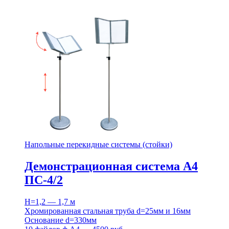
Напольные перекидные системы (стойки)
Демонстрационная система А4
ПС-4/2
H=1,2 — 1,7 м
Хромированная стальная труба d=25мм и 16мм
Основание d=330мм