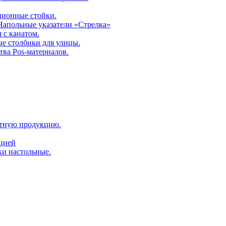
ционные стойки.
 Напольные указатели «Стрелка»
 с канатом.
е столбики для улицы.
тва Pos-материалов.
атную продукцию.
ацией
ки настольные.