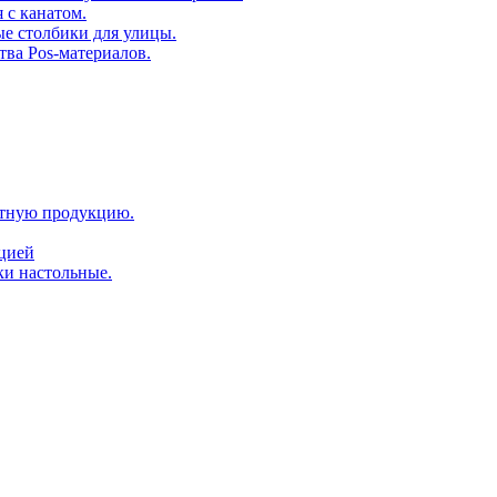
 с канатом.
е столбики для улицы.
тва Pos-материалов.
атную продукцию.
ацией
ки настольные.