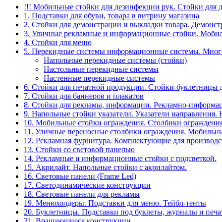
!!! Мобильные стойки для дезинфекции рук. Стойки для 
1. Подставки для обуви, товара в витрину магазина
2. Стойки для демонстрации и выкладки товара. Демонс
3. Уличные рекламные и информационные стойки. Мобил
4. Стойки для меню
5. Перекидные системы информационные системы. Мно
Напольные перекидные системы (стойки)
Настольные перекидные системы
Настенные перекидные системы
6. Стойки для печатной продукции. Стойки-буклетницы 
7. Стойки для баннеров и плакатов
8. Стойки для рекламы, информации. Рекламно-информа
9. Напольные стойки указатели. Указатели направления.
10. Мобильные стойки ограждения. Столбики ограждения
11. Уличные переносные столбики ограждения. Мобильны
12. Рекламная фурнитура. Комплектующие для производс
13. Стойки со световой панелью
14. Рекламные и информационные стойки с подсветкой.
15. Акрилайт. Напольные стойки с акрилайтом.
16. Световые панели (Frame Led)
17. Светодинамические конструкции
18. Световые панели для рекламы
19. Менюхолдеры. Подставки для меню. Тейбл-тенты
20. Буклетницы. Подставки под буклеты, журналы и печ
21. Вращающиеся конструкции