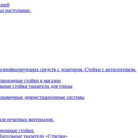
ацией
ки настольные.
дезинфицирующих средств с дозатором. Стойки с антисептиком.
трационные стойки в магазин
ьные стойки указатели для улицы
горамочные демонстрационные системы
для печатных материалов.
ционные стойки.
 Напольные указатели «Стрелка»