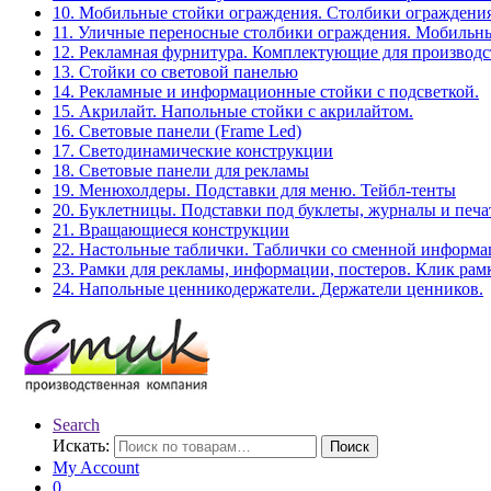
10. Мобильные стойки ограждения. Столбики ограждения
11. Уличные переносные столбики ограждения. Мобильны
12. Рекламная фурнитура. Комплектующие для производс
13. Стойки со световой панелью
14. Рекламные и информационные стойки с подсветкой.
15. Акрилайт. Напольные стойки с акрилайтом.
16. Световые панели (Frame Led)
17. Светодинамические конструкции
18. Световые панели для рекламы
19. Менюхолдеры. Подставки для меню. Тейбл-тенты
20. Буклетницы. Подставки под буклеты, журналы и печ
21. Вращающиеся конструкции
22. Настольные таблички. Таблички со сменной информ
23. Рамки для рекламы, информации, постеров. Клик рам
24. Напольные ценникодержатели. Держатели ценников.
Search
Искать:
Поиск
My Account
0