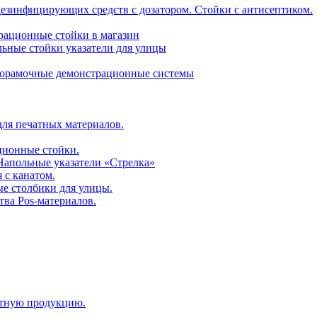
дезинфицирующих средств с дозатором. Стойки с антисептиком.
трационные стойки в магазин
ьные стойки указатели для улицы
горамочные демонстрационные системы
для печатных материалов.
ционные стойки.
 Напольные указатели «Стрелка»
 с канатом.
е столбики для улицы.
тва Pos-материалов.
атную продукцию.