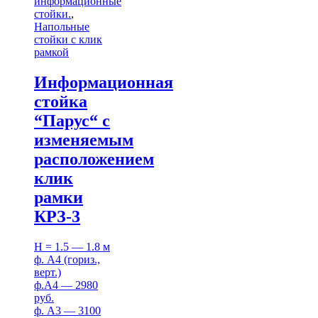
информационные
стойки.
,
Напольные
стойки с клик
рамкой
Информационная
стойка
“Парус“ с
изменяемым
расположением
клик
рамки
КРЗ-3
H = 1.5 — 1.8 м
ф. А4 (гориз.,
верт.)
ф.А4 — 2980
руб.
ф. А3 — 3100