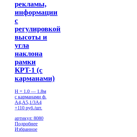
рекламы,
информации
с
регулировкой
высоты и
угла
наклона
рамки
КРT-1 (с
карманами)
H = 1.0 — 1.8м
с карманами ф.
А4,А5,1/3А4
+110 руб./шт.
артикул: 8080
Подробнее
Избранное