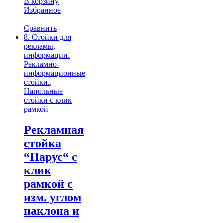
В корзину
Избранное
Сравнить
8. Стойки для
рекламы,
информации.
Рекламно-
информационные
стойки.
,
Напольные
стойки с клик
рамкой
Рекламная
стойка
“Парус“ с
клик
рамкой с
изм. углом
наклона и