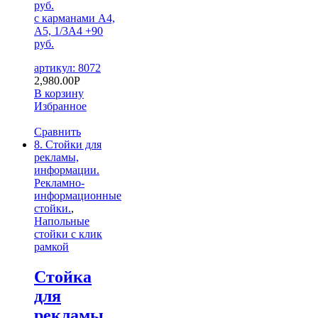
руб.
с карманами А4,
А5, 1/3А4 +90
руб.
артикул: 8072
2,980.00
Р
В корзину
Избранное
Сравнить
8. Стойки для
рекламы,
информации.
Рекламно-
информационные
стойки.
,
Напольные
стойки с клик
рамкой
Стойка
для
рекламы,