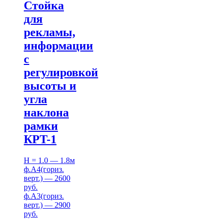
Стойка
для
рекламы,
информации
с
регулировкой
высоты и
угла
наклона
рамки
КРT-1
H = 1.0 — 1.8м
ф.А4(гориз.
верт.) — 2600
руб.
ф.А3(гориз.
верт.) — 2900
руб.