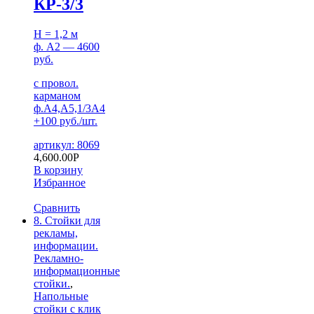
КР-3/3
H = 1,2 м
ф. А2 — 4600
руб.
с провол.
карманом
ф.А4,А5,1/3А4
+100 руб./шт.
артикул: 8069
4,600.00
Р
В корзину
Избранное
Сравнить
8. Стойки для
рекламы,
информации.
Рекламно-
информационные
стойки.
,
Напольные
стойки с клик