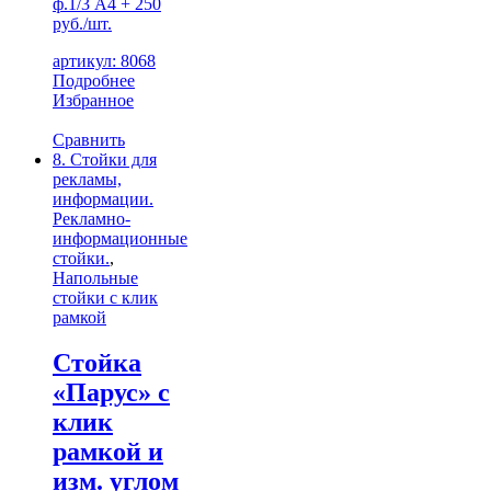
ф.1/3 А4 + 250
руб./шт.
артикул: 8068
Подробнее
Избранное
Сравнить
8. Стойки для
рекламы,
информации.
Рекламно-
информационные
стойки.
,
Напольные
стойки с клик
рамкой
Стойка
«Парус» с
клик
рамкой и
изм. углом