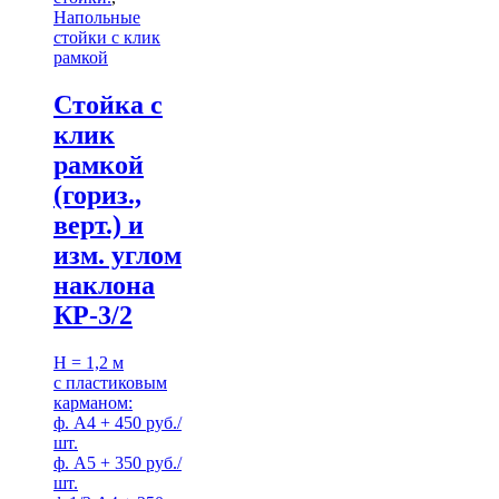
Напольные
стойки с клик
рамкой
Стойка с
клик
рамкой
(гориз.,
верт.) и
изм. углом
наклона
КР-3/2
H = 1,2 м
с пластиковым
карманом:
ф. А4 + 450 руб./
шт.
ф. А5 + 350 руб./
шт.