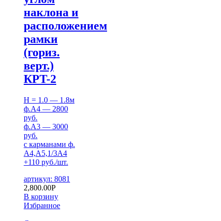
наклона и
расположением
рамки
(гориз.
верт.)
КРT-2
H = 1.0 — 1.8м
ф.А4 — 2800
руб.
ф.А3 — 3000
руб.
с карманами ф.
А4,А5,1/3А4
+110 руб./шт.
артикул: 8081
2,800.00
Р
В корзину
Избранное