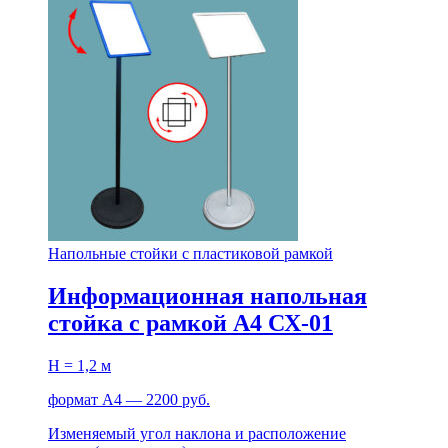
Напольные стойки с пластиковой рамкой
Информационная напольная
стойка с рамкой А4 СХ-01
H = 1,2 м
формат А4 — 2200 руб.
Изменяемый угол наклона и расположение