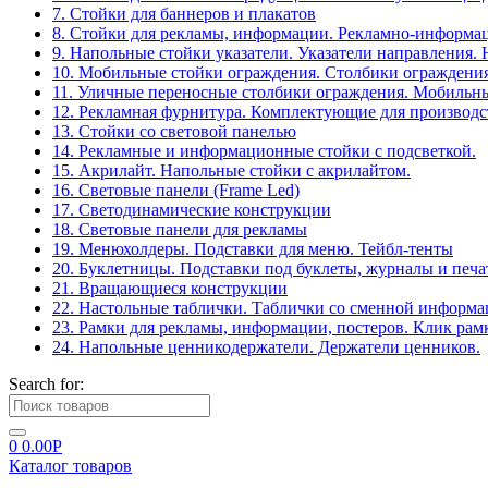
7. Стойки для баннеров и плакатов
8. Стойки для рекламы, информации. Рекламно-информа
9. Напольные стойки указатели. Указатели направления.
10. Мобильные стойки ограждения. Столбики ограждения
11. Уличные переносные столбики ограждения. Мобильны
12. Рекламная фурнитура. Комплектующие для производс
13. Стойки со световой панелью
14. Рекламные и информационные стойки с подсветкой.
15. Акрилайт. Напольные стойки с акрилайтом.
16. Световые панели (Frame Led)
17. Светодинамические конструкции
18. Световые панели для рекламы
19. Менюхолдеры. Подставки для меню. Тейбл-тенты
20. Буклетницы. Подставки под буклеты, журналы и печ
21. Вращающиеся конструкции
22. Настольные таблички. Таблички со сменной информ
23. Рамки для рекламы, информации, постеров. Клик рам
24. Напольные ценникодержатели. Держатели ценников.
Search for:
0
0.00
Р
Каталог товаров