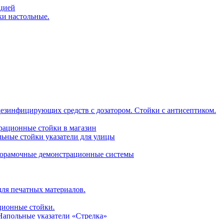
ацией
ки настольные.
дезинфицирующих средств с дозатором. Стойки с антисептиком.
трационные стойки в магазин
ьные стойки указатели для улицы
горамочные демонстрационные системы
для печатных материалов.
ционные стойки.
 Напольные указатели «Стрелка»