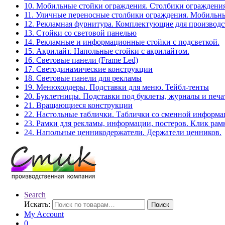
10. Мобильные стойки ограждения. Столбики ограждения
11. Уличные переносные столбики ограждения. Мобильны
12. Рекламная фурнитура. Комплектующие для производс
13. Стойки со световой панелью
14. Рекламные и информационные стойки с подсветкой.
15. Акрилайт. Напольные стойки с акрилайтом.
16. Световые панели (Frame Led)
17. Светодинамические конструкции
18. Световые панели для рекламы
19. Менюхолдеры. Подставки для меню. Тейбл-тенты
20. Буклетницы. Подставки под буклеты, журналы и печ
21. Вращающиеся конструкции
22. Настольные таблички. Таблички со сменной информ
23. Рамки для рекламы, информации, постеров. Клик рам
24. Напольные ценникодержатели. Держатели ценников.
Search
Искать:
Поиск
My Account
0