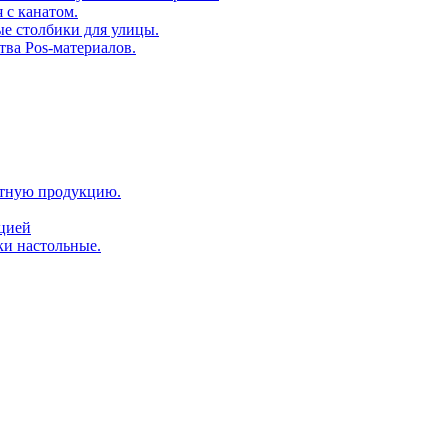
 с канатом.
е столбики для улицы.
тва Pos-материалов.
атную продукцию.
ацией
ки настольные.