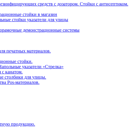
дезинфицирующих средств с дозатором. Стойки с антисептиком.
трационные стойки в магазин
ьные стойки указатели для улицы
горамочные демонстрационные системы
для печатных материалов.
ционные стойки.
 Напольные указатели «Стрелка»
 с канатом.
е столбики для улицы.
тва Pos-материалов.
атную продукцию.