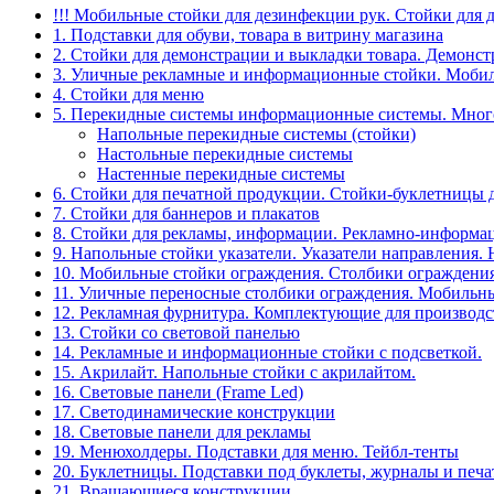
!!! Мобильные стойки для дезинфекции рук. Стойки для 
1. Подставки для обуви, товара в витрину магазина
2. Стойки для демонстрации и выкладки товара. Демонс
3. Уличные рекламные и информационные стойки. Мобил
4. Стойки для меню
5. Перекидные системы информационные системы. Мно
Напольные перекидные системы (стойки)
Настольные перекидные системы
Настенные перекидные системы
6. Стойки для печатной продукции. Стойки-буклетницы 
7. Стойки для баннеров и плакатов
8. Стойки для рекламы, информации. Рекламно-информа
9. Напольные стойки указатели. Указатели направления.
10. Мобильные стойки ограждения. Столбики ограждения
11. Уличные переносные столбики ограждения. Мобильны
12. Рекламная фурнитура. Комплектующие для производс
13. Стойки со световой панелью
14. Рекламные и информационные стойки с подсветкой.
15. Акрилайт. Напольные стойки с акрилайтом.
16. Световые панели (Frame Led)
17. Светодинамические конструкции
18. Световые панели для рекламы
19. Менюхолдеры. Подставки для меню. Тейбл-тенты
20. Буклетницы. Подставки под буклеты, журналы и печ
21. Вращающиеся конструкции