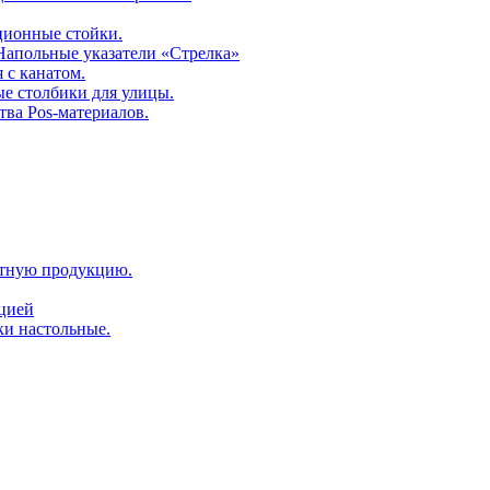
ционные стойки.
 Напольные указатели «Стрелка»
 с канатом.
е столбики для улицы.
тва Pos-материалов.
атную продукцию.
ацией
ки настольные.