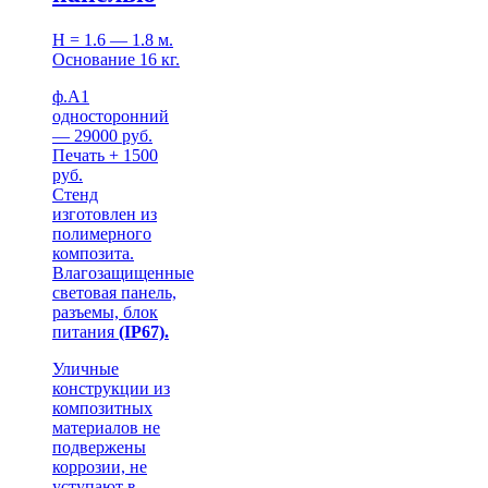
Н = 1.6 — 1.8 м.
Основание 16 кг.
ф.А1
односторонний
— 29000 руб.
Печать + 1500
руб.
Стенд
изготовлен из
полимерного
композита.
Влагозащищенные
световая панель,
разъемы, блок
питания
(IP67).
Уличные
конструкции из
композитных
материалов не
подвержены
коррозии, не
уступают в