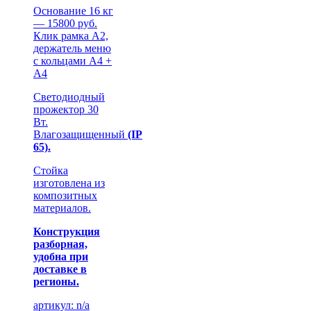
Основание 16 кг
— 15800 руб.
Клик рамка А2,
держатель меню
с кольцами А4 +
А4
Светодиодный
прожектор 30
Вт.
Влагозащищенный
(IP
65).
Стойка
изготовлена из
композитных
материалов.
Конструкция
разборная,
удобна при
доставке в
регионы.
артикул: n/a