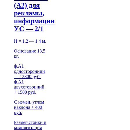
(А2) для
рекламы,
информации
УС — 2/1
Н = 1.2 — 1.4 м.
Основание 13,5
кг.
ф.А1
односторонний
— 12800 руб.
ф.А1
двухсторонний
+ 1500 руб.
С измен. углом
наклона + 400
руб.
Размер стойки и
комплектация