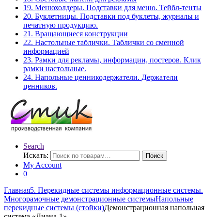
19. Менюхолдеры. Подставки для меню. Тейбл-тенты
20. Буклетницы. Подставки под буклеты, журналы и
печатную продукцию.
21. Вращающиеся конструкции
22. Настольные таблички. Таблички со сменной
информацией
23. Рамки для рекламы, информации, постеров. Клик
рамки настольные.
24. Напольные ценникодержатели. Держатели
ценников.
Search
Искать:
Поиск
My Account
0
Главная
5. Перекидные системы информационные системы.
Многорамочные демонстрационные системы
Напольные
перекидные системы (стойки)
Демонстрационная напольная
система «Диана-1»