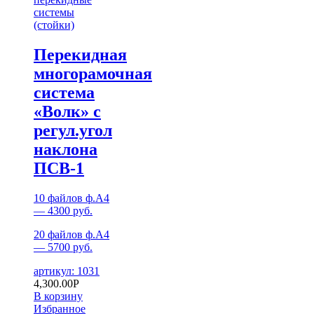
системы
(стойки)
Перекидная
многорамочная
система
«Волк» с
регул.угол
наклона
ПСВ-1
10 файлов ф.А4
— 4300 руб.
20 файлов ф.А4
— 5700 руб.
артикул: 1031
4,300.00
Р
В корзину
Избранное