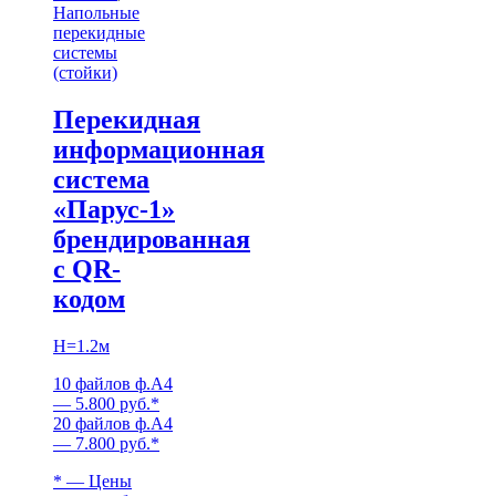
Напольные
перекидные
системы
(стойки)
Перекидная
информационная
система
«Парус-1»
брендированная
с QR-
кодом
H=1.2м
10 файлов ф.А4
— 5.800 руб.*
20 файлов ф.А4
— 7.800 руб.*
* — Цены