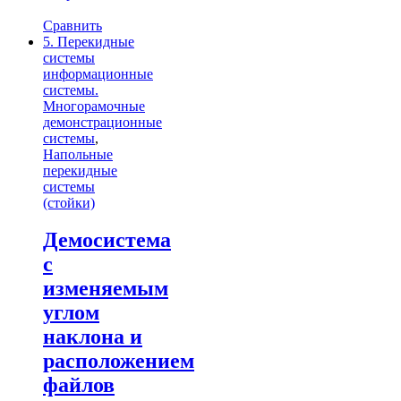
Сравнить
5. Перекидные
системы
информационные
системы.
Многорамочные
демонстрационные
системы
,
Напольные
перекидные
системы
(стойки)
Демосистема
с
изменяемым
углом
наклона и
расположением
файлов