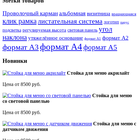
Метки товаров
Проволочный карман
альбомная
визитница
вращающаяся
клик рамка
листательная система
логотип
парус
угол
регулируемая высота
световая панель
подсветка
наклона
формат А2
утяжелённое основание
формат А1
формат А4
формат А3
формат А5
Новинки
Стойка для меню акрилайт
Цена от 8500 руб.
Стойка для меню
со световой панелью
Цена от 8500 руб.
Стойка для меню с
датчиком движения