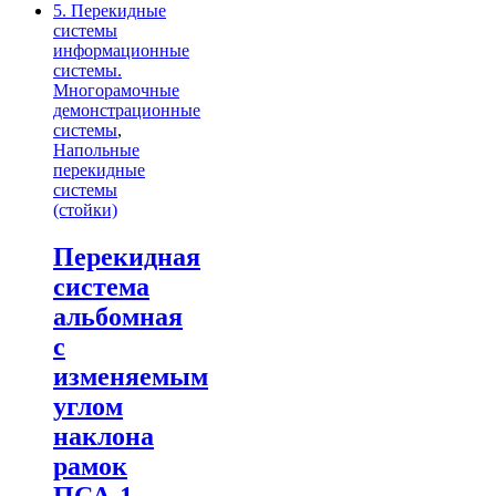
5. Перекидные
системы
информационные
системы.
Многорамочные
демонстрационные
системы
,
Напольные
перекидные
системы
(стойки)
Перекидная
система
альбомная
с
изменяемым
углом
наклона
рамок
ПСА-1