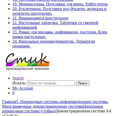
19. Менюхолдеры. Подставки для меню. Тейбл-тенты
20. Буклетницы. Подставки под буклеты, журналы и
печатную продукцию.
21. Вращающиеся конструкции
22. Настольные таблички. Таблички со сменной
информацией
23. Рамки для рекламы, информации, постеров. Клик
рамки настольные.
24. Напольные ценникодержатели. Держатели
ценников.
Search
Искать:
Поиск
My Account
0
Главная
5. Перекидные системы информационные системы.
Многорамочные демонстрационные системы
Напольные
перекидные системы (стойки)
Демонстрационная система А4
«Скай-3»