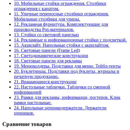
10. Мобильные стойки ограждения. Столбики
ограждения с канатом.
11. Уличные переносные столбики ограждения.
Мобильные столбики для улицы.
12. Рекламная фурнитура. Комплектующие для
производства Pos-материалов.
13. Стойки со световой панелью
14. Рекламные и информационные стойки с подсветкой.
15. Акрилайт. Напольные стойки с акрилайтом.
16. Световые панели (Frame Led)
17. Светодинамические конструкции
18. Световые панели для рекламы
19. Менюхолдеры. Подставки для меню. Тейбл-тенты
20. Буклетницы. Подставки под буклеты, журналы и
печатную продукцию.
21. Вращающиеся конструкции
22. Настольные таблички. Таблички со сменной
информацией
23. Рамки для рекламы, информации, постеров. Клик
рамки настольные.
24. Напольные ценникодержатели. Держатели
ценников.
Сравнение товаров