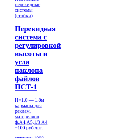
перекидные
системы
(стойки)
Перекидная
система с
регулировкой
высоты и
угла
наклона
файлов
ПСТ-1
H=1.0 — 1.8м
карманы для
реклам.
материалов
ф.А4,А5,1/3 А4
+100 руб./шт.