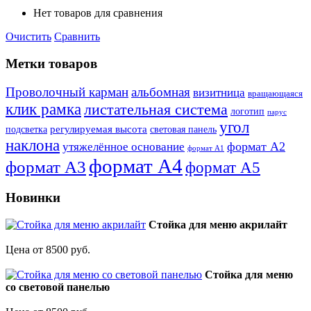
Нет товаров для сравнения
Очистить
Сравнить
Метки товаров
Проволочный карман
альбомная
визитница
вращающаяся
клик рамка
листательная система
логотип
парус
угол
регулируемая высота
световая панель
подсветка
наклона
формат А2
утяжелённое основание
формат А1
формат А4
формат А3
формат А5
Новинки
Стойка для меню акрилайт
Цена от 8500 руб.
Стойка для меню
со световой панелью