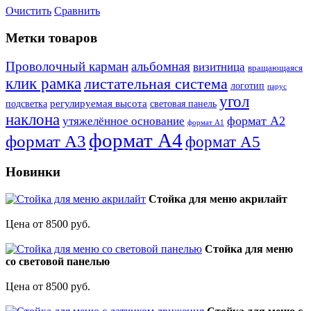
Очистить
Сравнить
Метки товаров
Проволочный карман
альбомная
визитница
вращающаяся
клик рамка
листательная система
логотип
парус
угол
регулируемая высота
световая панель
подсветка
наклона
формат А2
утяжелённое основание
формат А1
формат А4
формат А3
формат А5
Новинки
Стойка для меню акрилайт
Цена от 8500 руб.
Стойка для меню
со световой панелью
Цена от 8500 руб.