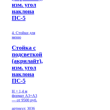
изм. угол
наклона
ПС-5
4. Стойки для
меню
Стойка с
подсветкой
(акрилайт),
изм. угол
наклона
ПС-5
H = 1,4 м
формат А3+А3
— от 9500 руб.
артикул: 3036