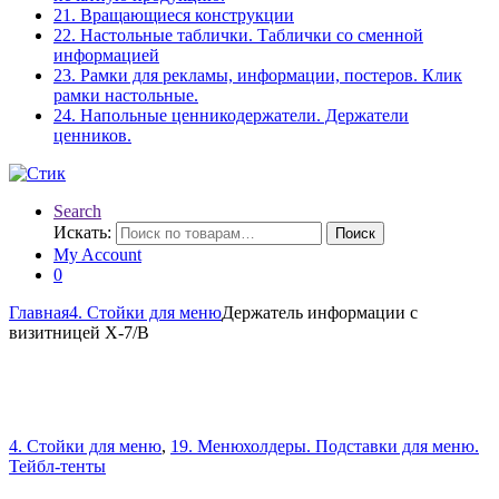
21. Вращающиеся конструкции
22. Настольные таблички. Таблички со сменной
информацией
23. Рамки для рекламы, информации, постеров. Клик
рамки настольные.
24. Напольные ценникодержатели. Держатели
ценников.
Search
Искать:
Поиск
My Account
0
Главная
4. Стойки для меню
Держатель информации с
визитницей X-7/В
4. Стойки для меню
,
19. Менюхолдеры. Подставки для меню.
Тейбл-тенты