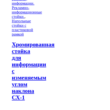
информации.
Рекламно-
информационные
стойки.
,
Напольные
стойки с
пластиковой
рамкой
Хромированная
стойка
для
информации
с
изменяемым
углом
наклона
СХ-1