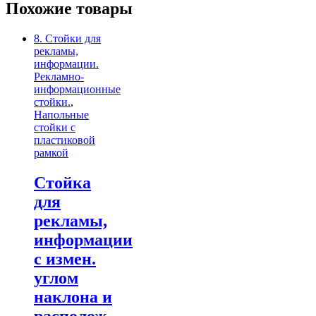
Похожие товары
8. Стойки для
рекламы,
информации.
Рекламно-
информационные
стойки.
,
Напольные
стойки с
пластиковой
рамкой
Стойка
для
рекламы,
информации
с измен.
углом
наклона и
располож.