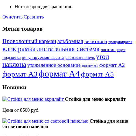
Нет товаров для сравнения
Очистить
Сравнить
Метки товаров
Проволочный карман
альбомная
визитница
вращающаяся
клик рамка
листательная система
логотип
парус
угол
регулируемая высота
световая панель
подсветка
наклона
формат А2
утяжелённое основание
формат А1
формат А4
формат А3
формат А5
Новинки
Стойка для меню акрилайт
Цена от 8500 руб.
Стойка для меню
со световой панелью