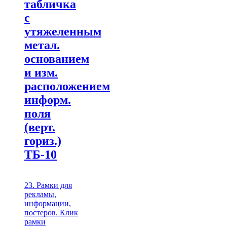
табличка
с
утяжеленным
метал.
основанием
и изм.
расположением
информ.
поля
(верт.
гориз.)
ТБ-10
23. Рамки для
рекламы,
информации,
постеров. Клик
рамки