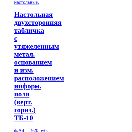
настольные.
Настольная
двухсторонняя
табличка
с
утяжеленным
метал.
основанием
и изм.
расположением
информ.
поля
(верт.
гориз.)
ТБ-10
ф.А4 — 920 руб.