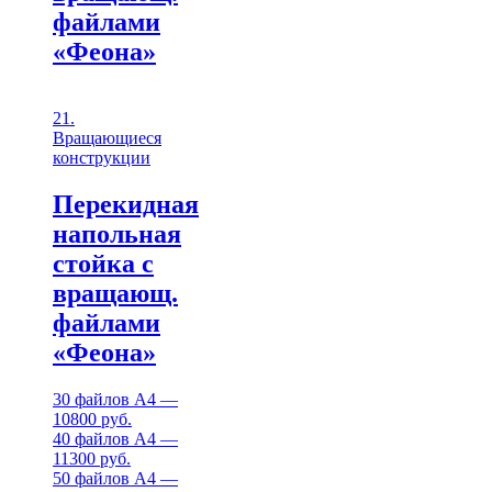
файлами
«Феона»
21.
Вращающиеся
конструкции
Перекидная
напольная
стойка с
вращающ.
файлами
«Феона»
30 файлов А4 —
10800 руб.
40 файлов А4 —
11300 руб.
50 файлов А4 —