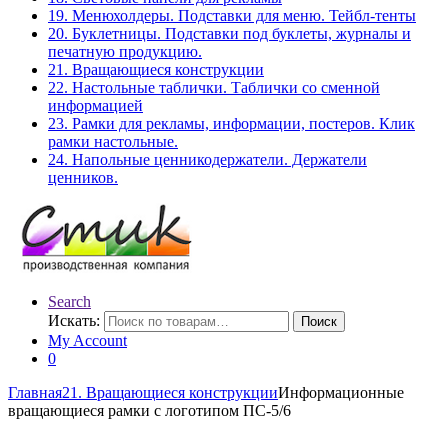
19. Менюхолдеры. Подставки для меню. Тейбл-тенты
20. Буклетницы. Подставки под буклеты, журналы и
печатную продукцию.
21. Вращающиеся конструкции
22. Настольные таблички. Таблички со сменной
информацией
23. Рамки для рекламы, информации, постеров. Клик
рамки настольные.
24. Напольные ценникодержатели. Держатели
ценников.
Search
Искать:
Поиск
My Account
0
Главная
21. Вращающиеся конструкции
Информационные
вращающиеся рамки с логотипом ПС-5/6