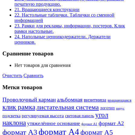
печатную продукцию.
21. Вращающиеся конструкции
22. Настольные таблички. Таблички со сменной
информацией
23. Рамки для рекламы, информации, постеров. Клик
рамки настольные.
24. Напольные ценникодержатели. Держатели
ценников.
Сравнение товаров
Нет товаров для сравнения
Очистить
Сравнить
Метки товаров
Проволочный карман
альбомная
визитница
вращающаяся
клик рамка
листательная система
логотип
парус
угол
регулируемая высота
световая панель
подсветка
наклона
формат А2
утяжелённое основание
формат А1
формат А4
формат А3
формат А5