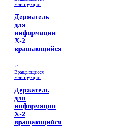
конструкции
Держатель
для
информации
Х-2
вращающийся
21.
Вращающиеся
конструкции
Держатель
для
информации
Х-2
вращающийся