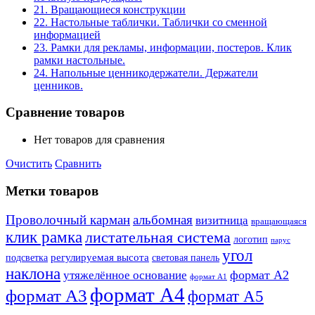
21. Вращающиеся конструкции
22. Настольные таблички. Таблички со сменной
информацией
23. Рамки для рекламы, информации, постеров. Клик
рамки настольные.
24. Напольные ценникодержатели. Держатели
ценников.
Сравнение товаров
Нет товаров для сравнения
Очистить
Сравнить
Метки товаров
Проволочный карман
альбомная
визитница
вращающаяся
клик рамка
листательная система
логотип
парус
угол
регулируемая высота
световая панель
подсветка
наклона
формат А2
утяжелённое основание
формат А1
формат А4
формат А3
формат А5