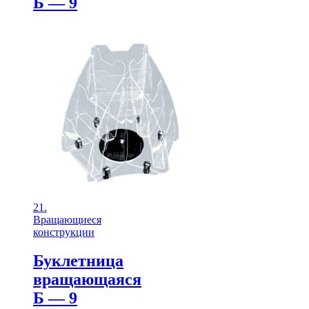
Б — 9
21.
Вращающиеся
конструкции
Буклетница
вращающаяся
Б — 9