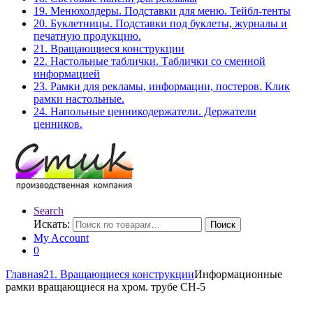
19. Менюхолдеры. Подставки для меню. Тейбл-тенты
20. Буклетницы. Подставки под буклеты, журналы и
печатную продукцию.
21. Вращающиеся конструкции
22. Настольные таблички. Таблички со сменной
информацией
23. Рамки для рекламы, информации, постеров. Клик
рамки настольные.
24. Напольные ценникодержатели. Держатели
ценников.
Search
Искать:
Поиск
My Account
0
Главная
21. Вращающиеся конструкции
Информационные
рамки вращающиеся на хром. трубе СН-5