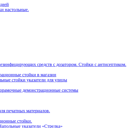
ацией
ки настольные.
дезинфицирующих средств с дозатором. Стойки с антисептиком.
трационные стойки в магазин
ьные стойки указатели для улицы
горамочные демонстрационные системы
для печатных материалов.
ционные стойки.
 Напольные указатели «Стрелка»