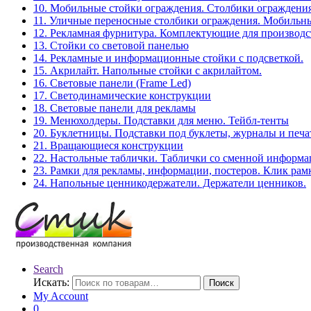
10. Мобильные стойки ограждения. Столбики ограждения
11. Уличные переносные столбики ограждения. Мобильны
12. Рекламная фурнитура. Комплектующие для производс
13. Стойки со световой панелью
14. Рекламные и информационные стойки с подсветкой.
15. Акрилайт. Напольные стойки с акрилайтом.
16. Световые панели (Frame Led)
17. Светодинамические конструкции
18. Световые панели для рекламы
19. Менюхолдеры. Подставки для меню. Тейбл-тенты
20. Буклетницы. Подставки под буклеты, журналы и печ
21. Вращающиеся конструкции
22. Настольные таблички. Таблички со сменной информ
23. Рамки для рекламы, информации, постеров. Клик рам
24. Напольные ценникодержатели. Держатели ценников.
Search
Искать:
Поиск
My Account
0