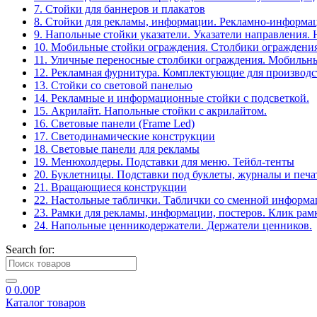
7. Стойки для баннеров и плакатов
8. Стойки для рекламы, информации. Рекламно-информа
9. Напольные стойки указатели. Указатели направления.
10. Мобильные стойки ограждения. Столбики ограждения
11. Уличные переносные столбики ограждения. Мобильны
12. Рекламная фурнитура. Комплектующие для производс
13. Стойки со световой панелью
14. Рекламные и информационные стойки с подсветкой.
15. Акрилайт. Напольные стойки с акрилайтом.
16. Световые панели (Frame Led)
17. Светодинамические конструкции
18. Световые панели для рекламы
19. Менюхолдеры. Подставки для меню. Тейбл-тенты
20. Буклетницы. Подставки под буклеты, журналы и печ
21. Вращающиеся конструкции
22. Настольные таблички. Таблички со сменной информ
23. Рамки для рекламы, информации, постеров. Клик рам
24. Напольные ценникодержатели. Держатели ценников.
Search for:
0
0.00
Р
Каталог товаров