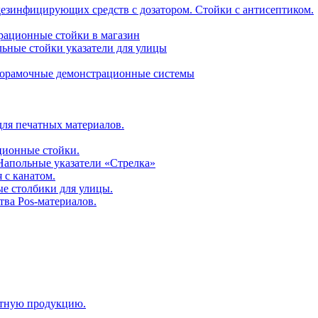
дезинфицирующих средств с дозатором. Стойки с антисептиком.
трационные стойки в магазин
ьные стойки указатели для улицы
горамочные демонстрационные системы
для печатных материалов.
ционные стойки.
 Напольные указатели «Стрелка»
 с канатом.
е столбики для улицы.
тва Pos-материалов.
атную продукцию.