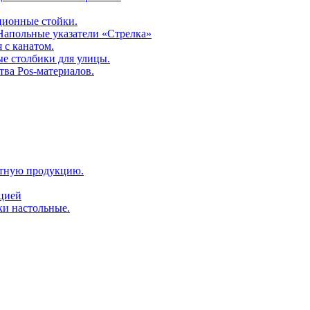
ционные стойки.
 Напольные указатели «Стрелка»
 с канатом.
е столбики для улицы.
тва Pos-материалов.
атную продукцию.
ацией
ки настольные.