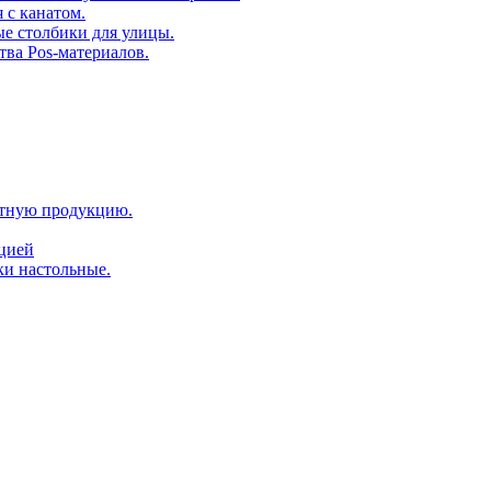
 с канатом.
е столбики для улицы.
тва Pos-материалов.
атную продукцию.
ацией
ки настольные.