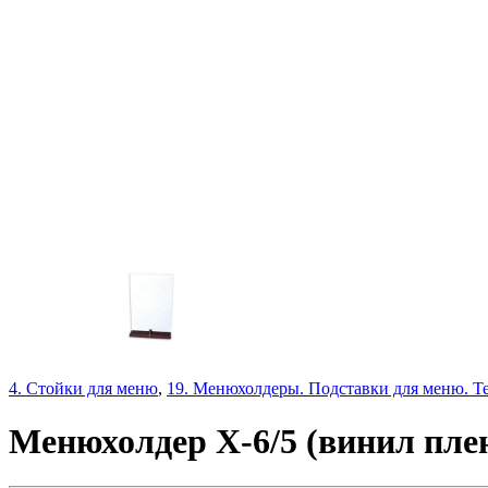
4. Стойки для меню
,
19. Менюхолдеры. Подставки для меню. Т
Менюхолдер Х-6/5 (винил пле