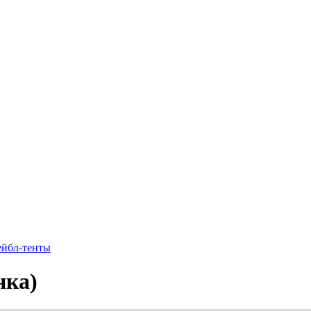
ейбл-тенты
нка)