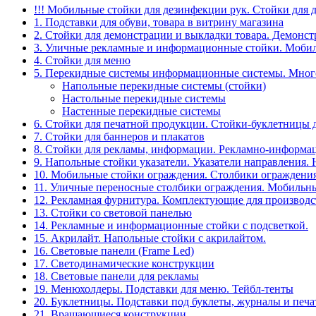
!!! Мобильные стойки для дезинфекции рук. Стойки для 
1. Подставки для обуви, товара в витрину магазина
2. Стойки для демонстрации и выкладки товара. Демонс
3. Уличные рекламные и информационные стойки. Мобил
4. Стойки для меню
5. Перекидные системы информационные системы. Мно
Напольные перекидные системы (стойки)
Настольные перекидные системы
Настенные перекидные системы
6. Стойки для печатной продукции. Стойки-буклетницы 
7. Стойки для баннеров и плакатов
8. Стойки для рекламы, информации. Рекламно-информа
9. Напольные стойки указатели. Указатели направления.
10. Мобильные стойки ограждения. Столбики ограждения
11. Уличные переносные столбики ограждения. Мобильны
12. Рекламная фурнитура. Комплектующие для производс
13. Стойки со световой панелью
14. Рекламные и информационные стойки с подсветкой.
15. Акрилайт. Напольные стойки с акрилайтом.
16. Световые панели (Frame Led)
17. Светодинамические конструкции
18. Световые панели для рекламы
19. Менюхолдеры. Подставки для меню. Тейбл-тенты
20. Буклетницы. Подставки под буклеты, журналы и печ
21. Вращающиеся конструкции