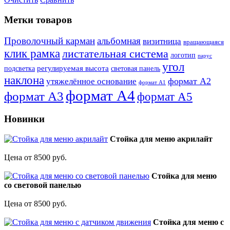
Метки товаров
Проволочный карман
альбомная
визитница
вращающаяся
клик рамка
листательная система
логотип
парус
угол
регулируемая высота
световая панель
подсветка
наклона
формат А2
утяжелённое основание
формат А1
формат А4
формат А3
формат А5
Новинки
Стойка для меню акрилайт
Цена от 8500 руб.
Стойка для меню
со световой панелью
Цена от 8500 руб.
Стойка для меню с