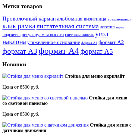
Метки товаров
Проволочный карман
альбомная
визитница
вращающаяся
клик рамка
листательная система
логотип
парус
угол
регулируемая высота
световая панель
подсветка
наклона
формат А2
утяжелённое основание
формат А1
формат А4
формат А3
формат А5
Новинки
Стойка для меню акрилайт
Цена от 8500 руб.
Стойка для меню
со световой панелью
Цена от 8500 руб.
Стойка для меню с
датчиком движения