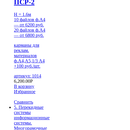
ПСР-2
H = 1.6м
10 файлов ф.А4
— от 6200 руб.
20 файлов ф.А4
— от 6800 руб.
карманы для
реклам.
материалов
ф.А4,А5,1/3 А4
+100 руб./шт.
артикул: 1014
6,200.00
Р
В корзину
Избранное
Сравнить
5. Перекидные
системы
информационные
системы.
Многорамочные