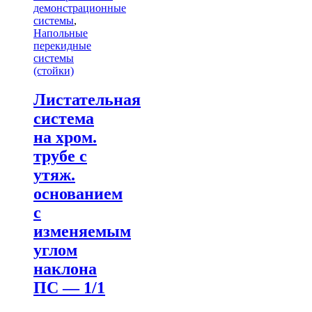
демонстрационные
системы
,
Напольные
перекидные
системы
(стойки)
Листательная
система
на хром.
трубе с
утяж.
основанием
с
изменяемым
углом
наклона
ПС — 1/1