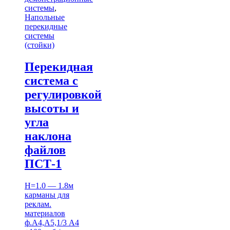
системы
,
Напольные
перекидные
системы
(стойки)
Перекидная
система с
регулировкой
высоты и
угла
наклона
файлов
ПСТ-1
H=1.0 — 1.8м
карманы для
реклам.
материалов
ф.А4,А5,1/3 А4