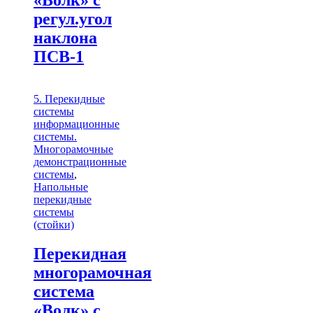
регул.угол
наклона
ПСВ-1
5. Перекидные
системы
информационные
системы.
Многорамочные
демонстрационные
системы
,
Напольные
перекидные
системы
(стойки)
Перекидная
многорамочная
система
«Волк» с