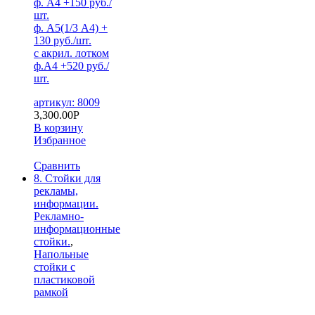
ф. А4 +150 руб./
шт.
ф. А5(1/3 А4) +
130 руб./шт.
с акрил. лотком
ф.А4 +520 руб./
шт.
артикул: 8009
3,300.00
Р
В корзину
Избранное
Сравнить
8. Стойки для
рекламы,
информации.
Рекламно-
информационные
стойки.
,
Напольные
стойки с
пластиковой
рамкой