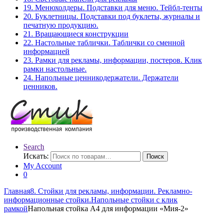
19. Менюхолдеры. Подставки для меню. Тейбл-тенты
20. Буклетницы. Подставки под буклеты, журналы и
печатную продукцию.
21. Вращающиеся конструкции
22. Настольные таблички. Таблички со сменной
информацией
23. Рамки для рекламы, информации, постеров. Клик
рамки настольные.
24. Напольные ценникодержатели. Держатели
ценников.
Search
Искать:
Поиск
My Account
0
Главная
8. Стойки для рекламы, информации. Рекламно-
информационные стойки.
Напольные стойки с клик
рамкой
Напольная стойка А4 для информации «Мия-2»