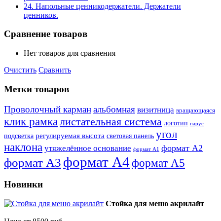
24. Напольные ценникодержатели. Держатели
ценников.
Сравнение товаров
Нет товаров для сравнения
Очистить
Сравнить
Метки товаров
Проволочный карман
альбомная
визитница
вращающаяся
клик рамка
листательная система
логотип
парус
угол
регулируемая высота
световая панель
подсветка
наклона
формат А2
утяжелённое основание
формат А1
формат А4
формат А3
формат А5
Новинки
Стойка для меню акрилайт