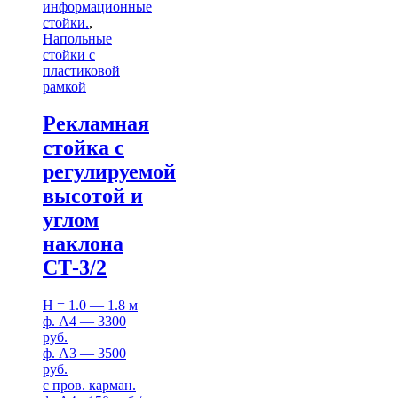
информационные
стойки.
,
Напольные
стойки с
пластиковой
рамкой
Рекламная
стойка с
регулируемой
высотой и
углом
наклона
СТ-3/2
H = 1.0 — 1.8 м
ф. А4 — 3300
руб.
ф. А3 — 3500
руб.
с пров. карман.