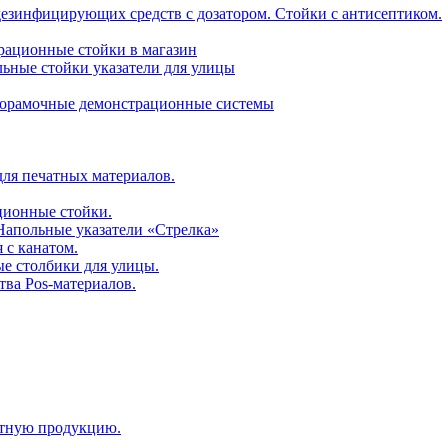
дезинфицирующих средств с дозатором. Стойки с антисептиком.
трационные стойки в магазин
ьные стойки указатели для улицы
горамочные демонстрационные системы
для печатных материалов.
ционные стойки.
 Напольные указатели «Стрелка»
 с канатом.
е столбики для улицы.
тва Pos-материалов.
атную продукцию.