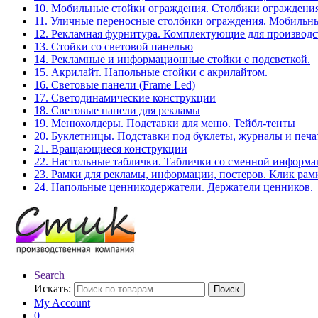
10. Мобильные стойки ограждения. Столбики ограждения
11. Уличные переносные столбики ограждения. Мобильны
12. Рекламная фурнитура. Комплектующие для производс
13. Стойки со световой панелью
14. Рекламные и информационные стойки с подсветкой.
15. Акрилайт. Напольные стойки с акрилайтом.
16. Световые панели (Frame Led)
17. Светодинамические конструкции
18. Световые панели для рекламы
19. Менюхолдеры. Подставки для меню. Тейбл-тенты
20. Буклетницы. Подставки под буклеты, журналы и печ
21. Вращающиеся конструкции
22. Настольные таблички. Таблички со сменной информ
23. Рамки для рекламы, информации, постеров. Клик рам
24. Напольные ценникодержатели. Держатели ценников.
Search
Искать:
Поиск
My Account
0