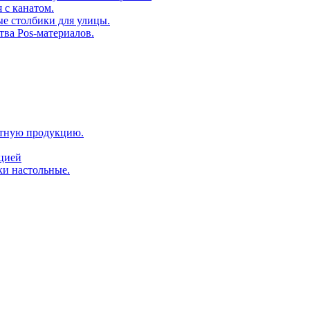
 с канатом.
е столбики для улицы.
тва Pos-материалов.
атную продукцию.
ацией
ки настольные.