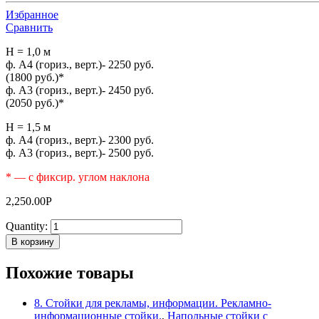
Избранное
Сравнить
H = 1,0 м
ф. А4 (гориз., верт.)- 2250 руб.
(1800 руб.)*
ф. А3 (гориз., верт.)- 2450 руб.
(2050 руб.)*
H = 1,5 м
ф. А4 (гориз., верт.)- 2300 руб.
ф. А3 (гориз., верт.)- 2500 руб.
* — с фиксир. углом наклона
2,250.00
Р
Quantity:
В корзину
Похожие товары
8. Стойки для рекламы, информации. Рекламно-
информационные стойки.
,
Напольные стойки с