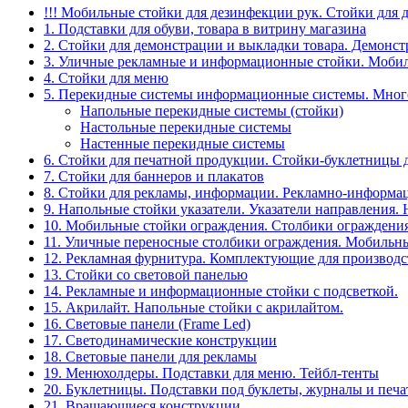
!!! Мобильные стойки для дезинфекции рук. Стойки для 
1. Подставки для обуви, товара в витрину магазина
2. Стойки для демонстрации и выкладки товара. Демонс
3. Уличные рекламные и информационные стойки. Мобил
4. Стойки для меню
5. Перекидные системы информационные системы. Мно
Напольные перекидные системы (стойки)
Настольные перекидные системы
Настенные перекидные системы
6. Стойки для печатной продукции. Стойки-буклетницы 
7. Стойки для баннеров и плакатов
8. Стойки для рекламы, информации. Рекламно-информа
9. Напольные стойки указатели. Указатели направления.
10. Мобильные стойки ограждения. Столбики ограждения
11. Уличные переносные столбики ограждения. Мобильны
12. Рекламная фурнитура. Комплектующие для производс
13. Стойки со световой панелью
14. Рекламные и информационные стойки с подсветкой.
15. Акрилайт. Напольные стойки с акрилайтом.
16. Световые панели (Frame Led)
17. Светодинамические конструкции
18. Световые панели для рекламы
19. Менюхолдеры. Подставки для меню. Тейбл-тенты
20. Буклетницы. Подставки под буклеты, журналы и печ
21. Вращающиеся конструкции