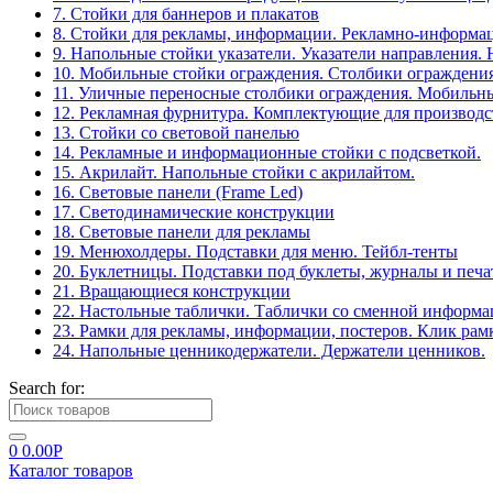
7. Стойки для баннеров и плакатов
8. Стойки для рекламы, информации. Рекламно-информа
9. Напольные стойки указатели. Указатели направления.
10. Мобильные стойки ограждения. Столбики ограждения
11. Уличные переносные столбики ограждения. Мобильны
12. Рекламная фурнитура. Комплектующие для производс
13. Стойки со световой панелью
14. Рекламные и информационные стойки с подсветкой.
15. Акрилайт. Напольные стойки с акрилайтом.
16. Световые панели (Frame Led)
17. Светодинамические конструкции
18. Световые панели для рекламы
19. Менюхолдеры. Подставки для меню. Тейбл-тенты
20. Буклетницы. Подставки под буклеты, журналы и печ
21. Вращающиеся конструкции
22. Настольные таблички. Таблички со сменной информ
23. Рамки для рекламы, информации, постеров. Клик рам
24. Напольные ценникодержатели. Держатели ценников.
Search for:
0
0.00
Р
Каталог товаров