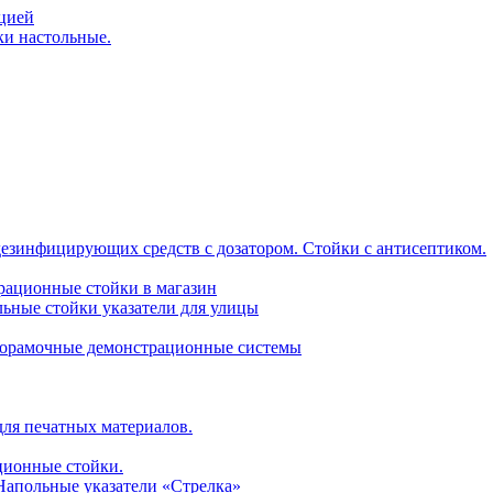
ацией
ки настольные.
дезинфицирующих средств с дозатором. Стойки с антисептиком.
трационные стойки в магазин
ьные стойки указатели для улицы
горамочные демонстрационные системы
для печатных материалов.
ционные стойки.
 Напольные указатели «Стрелка»