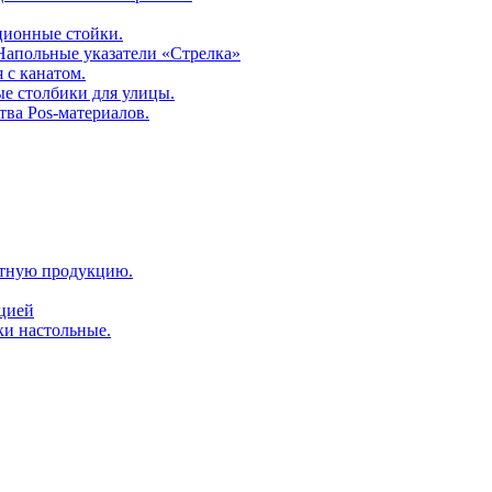
ционные стойки.
 Напольные указатели «Стрелка»
 с канатом.
е столбики для улицы.
тва Pos-материалов.
атную продукцию.
ацией
ки настольные.