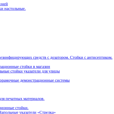
ацией
ки настольные.
дезинфицирующих средств с дозатором. Стойки с антисептиком.
трационные стойки в магазин
ьные стойки указатели для улицы
горамочные демонстрационные системы
для печатных материалов.
ционные стойки.
 Напольные указатели «Стрелка»