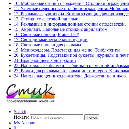
10. Мобильные стойки ограждения. Столбики ограждения
11. Уличные переносные столбики ограждения. Мобильны
12. Рекламная фурнитура. Комплектующие для производс
13. Стойки со световой панелью
14. Рекламные и информационные стойки с подсветкой.
15. Акрилайт. Напольные стойки с акрилайтом.
16. Световые панели (Frame Led)
17. Светодинамические конструкции
18. Световые панели для рекламы
19. Менюхолдеры. Подставки для меню. Тейбл-тенты
20. Буклетницы. Подставки под буклеты, журналы и печ
21. Вращающиеся конструкции
22. Настольные таблички. Таблички со сменной информ
23. Рамки для рекламы, информации, постеров. Клик рам
24. Напольные ценникодержатели. Держатели ценников.
Search
Искать:
Поиск
My Account
0