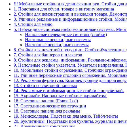
!!! Мобильные стойки для дезинфекции рук. Стойки для 
1. Подставки для обуви, товара в витрину магазина
2. Стойки для демонстрации и выкладки товара. Демонс
3. Уличные рекламные и информационные стойки. Мобил
4. Стойки для меню
5. Перекидные системы информационные системы. Мно
Напольные перекидные системы (стойки)
Настольные перекидные системы
Настенные перекидные системы
6. Стойки для печатной продукции. Стойки-буклетницы 
7. Стойки для баннеров и плакатов
8. Стойки для рекламы, информации. Рекламно-информа
9. Напольные стойки указатели. Указатели направления.
10. Мобильные стойки ограждения. Столбики ограждения
11. Уличные переносные столбики ограждения. Мобильны
12. Рекламная фурнитура. Комплектующие для производс
13. Стойки со световой панелью
14. Рекламные и информационные стойки с подсветкой.
15. Акрилайт. Напольные стойки с акрилайтом.
16. Световые панели (Frame Led)
17. Светодинамические конструкции
18. Световые панели для рекламы
19. Менюхолдеры. Подставки для меню. Тейбл-тенты
20. Буклетницы. Подставки под буклеты, журналы и печ
21. Вращающиеся конструкции