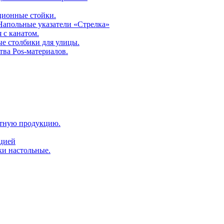
ционные стойки.
 Напольные указатели «Стрелка»
 с канатом.
е столбики для улицы.
тва Pos-материалов.
атную продукцию.
ацией
ки настольные.