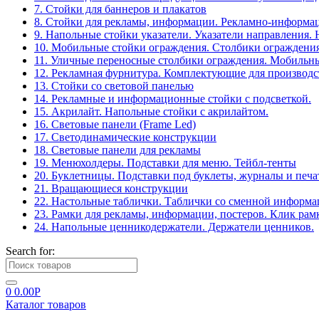
7. Стойки для баннеров и плакатов
8. Стойки для рекламы, информации. Рекламно-информа
9. Напольные стойки указатели. Указатели направления.
10. Мобильные стойки ограждения. Столбики ограждения
11. Уличные переносные столбики ограждения. Мобильны
12. Рекламная фурнитура. Комплектующие для производс
13. Стойки со световой панелью
14. Рекламные и информационные стойки с подсветкой.
15. Акрилайт. Напольные стойки с акрилайтом.
16. Световые панели (Frame Led)
17. Светодинамические конструкции
18. Световые панели для рекламы
19. Менюхолдеры. Подставки для меню. Тейбл-тенты
20. Буклетницы. Подставки под буклеты, журналы и печ
21. Вращающиеся конструкции
22. Настольные таблички. Таблички со сменной информ
23. Рамки для рекламы, информации, постеров. Клик рам
24. Напольные ценникодержатели. Держатели ценников.
Search for:
0
0.00
Р
Каталог товаров