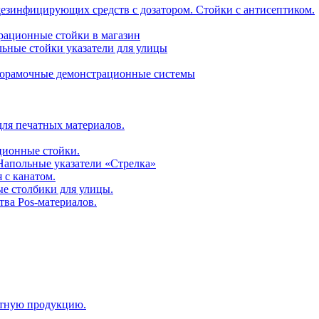
дезинфицирующих средств с дозатором. Стойки с антисептиком.
трационные стойки в магазин
ьные стойки указатели для улицы
горамочные демонстрационные системы
для печатных материалов.
ционные стойки.
 Напольные указатели «Стрелка»
 с канатом.
е столбики для улицы.
тва Pos-материалов.
атную продукцию.