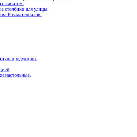
 с канатом.
е столбики для улицы.
тва Pos-материалов.
атную продукцию.
ацией
ки настольные.