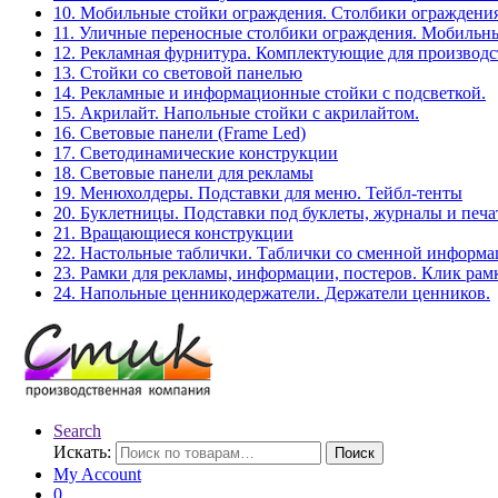
10. Мобильные стойки ограждения. Столбики ограждения
11. Уличные переносные столбики ограждения. Мобильны
12. Рекламная фурнитура. Комплектующие для производс
13. Стойки со световой панелью
14. Рекламные и информационные стойки с подсветкой.
15. Акрилайт. Напольные стойки с акрилайтом.
16. Световые панели (Frame Led)
17. Светодинамические конструкции
18. Световые панели для рекламы
19. Менюхолдеры. Подставки для меню. Тейбл-тенты
20. Буклетницы. Подставки под буклеты, журналы и печ
21. Вращающиеся конструкции
22. Настольные таблички. Таблички со сменной информ
23. Рамки для рекламы, информации, постеров. Клик рам
24. Напольные ценникодержатели. Держатели ценников.
Search
Искать:
Поиск
My Account
0