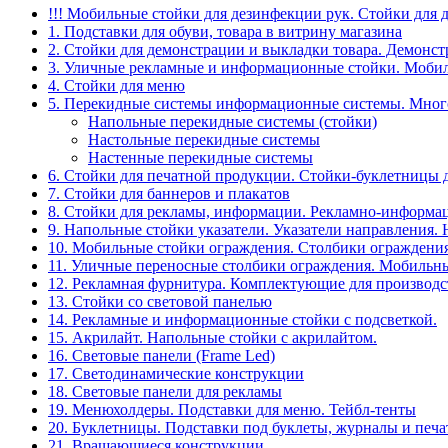
!!! Мобильные стойки для дезинфекции рук. Стойки для 
1. Подставки для обуви, товара в витрину магазина
2. Стойки для демонстрации и выкладки товара. Демонс
3. Уличные рекламные и информационные стойки. Мобил
4. Стойки для меню
5. Перекидные системы информационные системы. Мно
Напольные перекидные системы (стойки)
Настольные перекидные системы
Настенные перекидные системы
6. Стойки для печатной продукции. Стойки-буклетницы 
7. Стойки для баннеров и плакатов
8. Стойки для рекламы, информации. Рекламно-информа
9. Напольные стойки указатели. Указатели направления.
10. Мобильные стойки ограждения. Столбики ограждения
11. Уличные переносные столбики ограждения. Мобильны
12. Рекламная фурнитура. Комплектующие для производс
13. Стойки со световой панелью
14. Рекламные и информационные стойки с подсветкой.
15. Акрилайт. Напольные стойки с акрилайтом.
16. Световые панели (Frame Led)
17. Светодинамические конструкции
18. Световые панели для рекламы
19. Менюхолдеры. Подставки для меню. Тейбл-тенты
20. Буклетницы. Подставки под буклеты, журналы и печ
21. Вращающиеся конструкции