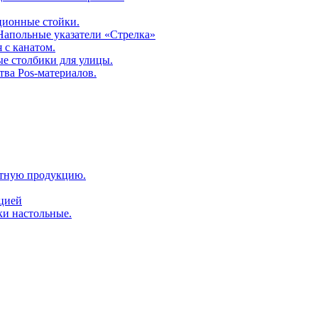
ционные стойки.
 Напольные указатели «Стрелка»
 с канатом.
е столбики для улицы.
тва Pos-материалов.
атную продукцию.
ацией
ки настольные.