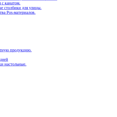
 с канатом.
е столбики для улицы.
тва Pos-материалов.
атную продукцию.
ацией
ки настольные.