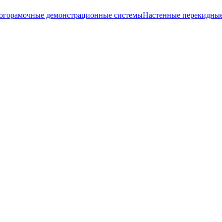
огорамочные демонстрационные системы
Настенные перекидны