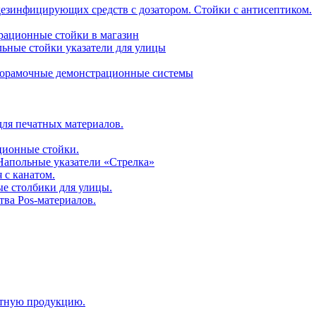
дезинфицирующих средств с дозатором. Стойки с антисептиком.
трационные стойки в магазин
ьные стойки указатели для улицы
горамочные демонстрационные системы
для печатных материалов.
ционные стойки.
 Напольные указатели «Стрелка»
 с канатом.
е столбики для улицы.
тва Pos-материалов.
атную продукцию.