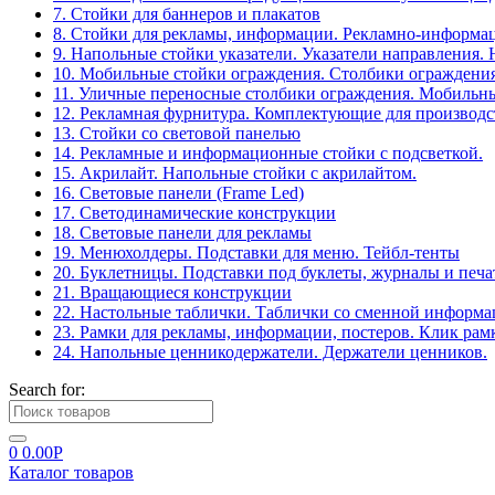
7. Стойки для баннеров и плакатов
8. Стойки для рекламы, информации. Рекламно-информа
9. Напольные стойки указатели. Указатели направления.
10. Мобильные стойки ограждения. Столбики ограждения
11. Уличные переносные столбики ограждения. Мобильны
12. Рекламная фурнитура. Комплектующие для производс
13. Стойки со световой панелью
14. Рекламные и информационные стойки с подсветкой.
15. Акрилайт. Напольные стойки с акрилайтом.
16. Световые панели (Frame Led)
17. Светодинамические конструкции
18. Световые панели для рекламы
19. Менюхолдеры. Подставки для меню. Тейбл-тенты
20. Буклетницы. Подставки под буклеты, журналы и печ
21. Вращающиеся конструкции
22. Настольные таблички. Таблички со сменной информ
23. Рамки для рекламы, информации, постеров. Клик рам
24. Напольные ценникодержатели. Держатели ценников.
Search for:
0
0.00
Р
Каталог товаров