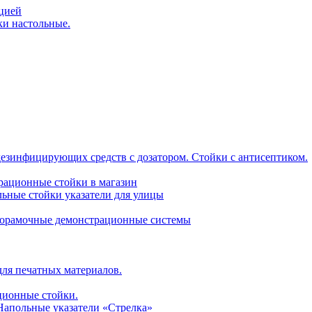
ацией
ки настольные.
дезинфицирующих средств с дозатором. Стойки с антисептиком.
трационные стойки в магазин
ьные стойки указатели для улицы
горамочные демонстрационные системы
для печатных материалов.
ционные стойки.
 Напольные указатели «Стрелка»