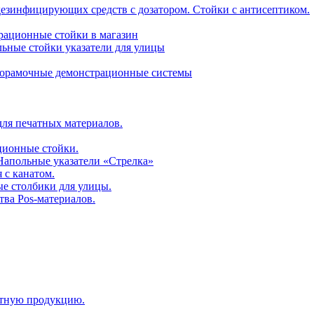
дезинфицирующих средств с дозатором. Стойки с антисептиком.
трационные стойки в магазин
ьные стойки указатели для улицы
горамочные демонстрационные системы
для печатных материалов.
ционные стойки.
 Напольные указатели «Стрелка»
 с канатом.
е столбики для улицы.
тва Pos-материалов.
атную продукцию.