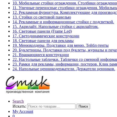
10. Мобильные стойки ограждения. Столбики ограждения
11. Уличные переносные столбики ограждения. Мобильны
12. Рекламная фурнитура. Комплектующие для производс
13. Стойки со световой панелью
14. Рекламные и информационные стойки с подсветкой.
15. Акрилайт. Напольные стойки с акрилайтом.
16. Световые панели (Frame Led)
17. Светодинамические конструкции
18. Световые панели для рекламы
19. Менюхолдеры. Подставки для меню. Тейбл-тенты
20. Буклетницы. Подставки под буклеты, журналы и печ
21. Вращающиеся конструкции
22. Настольные таблички. Таблички со сменной информ
23. Рамки для рекламы, информации, постеров. Клик рам
24. Напольные ценникодержатели. Держатели ценников.
Search
Искать:
Поиск
My Account
0