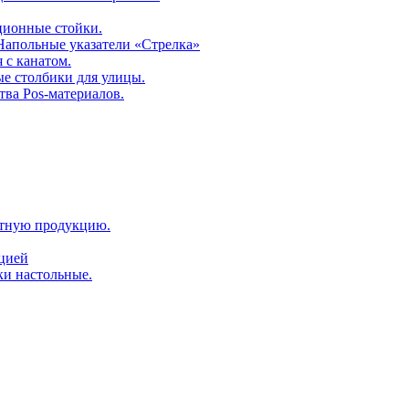
ционные стойки.
 Напольные указатели «Стрелка»
 с канатом.
е столбики для улицы.
тва Pos-материалов.
атную продукцию.
ацией
ки настольные.