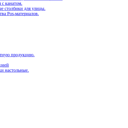
 с канатом.
е столбики для улицы.
тва Pos-материалов.
атную продукцию.
ацией
ки настольные.