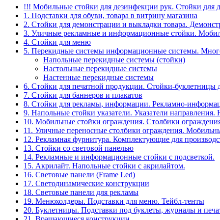
!!! Мобильные стойки для дезинфекции рук. Стойки для 
1. Подставки для обуви, товара в витрину магазина
2. Стойки для демонстрации и выкладки товара. Демонс
3. Уличные рекламные и информационные стойки. Мобил
4. Стойки для меню
5. Перекидные системы информационные системы. Мно
Напольные перекидные системы (стойки)
Настольные перекидные системы
Настенные перекидные системы
6. Стойки для печатной продукции. Стойки-буклетницы 
7. Стойки для баннеров и плакатов
8. Стойки для рекламы, информации. Рекламно-информа
9. Напольные стойки указатели. Указатели направления.
10. Мобильные стойки ограждения. Столбики ограждения
11. Уличные переносные столбики ограждения. Мобильны
12. Рекламная фурнитура. Комплектующие для производс
13. Стойки со световой панелью
14. Рекламные и информационные стойки с подсветкой.
15. Акрилайт. Напольные стойки с акрилайтом.
16. Световые панели (Frame Led)
17. Светодинамические конструкции
18. Световые панели для рекламы
19. Менюхолдеры. Подставки для меню. Тейбл-тенты
20. Буклетницы. Подставки под буклеты, журналы и печ
21. Вращающиеся конструкции