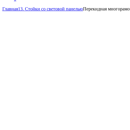
Главная
13. Стойки со световой панелью
Перекидная многорамо