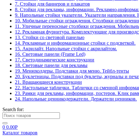
7. Стойки для баннеров и плакатов
8. Стойки для рекламы, информации. Рекламно-информа
9. Напольные стойки указатели. Указатели направления.
10. Мобильные стойки ограждения. Столбики ограждения
11. Уличные переносные столбики ограждения. Мобильны
12. Рекламная фурнитура. Комплектующие для производс
13. Стойки со световой панелью
14. Рекламные и информационные стойки с подсветкой.
15. Акрилайт. Напольные стойки с акрилайтом.
16. Световые панели (Frame Led)
17. Светодинамические конструкции
18. Световые панели для рекламы
19. Менюхолдеры. Подставки для меню. Тейбл-тенты
20. Буклетницы. Подставки под буклеты, журналы и печ
21. Вращающиеся конструкции
22. Настольные таблички. Таблички со сменной информ
23. Рамки для рекламы, информации, постеров. Клик рам
24. Напольные ценникодержатели. Держатели ценников.
Search for:
0
0.00
Р
Каталог товаров