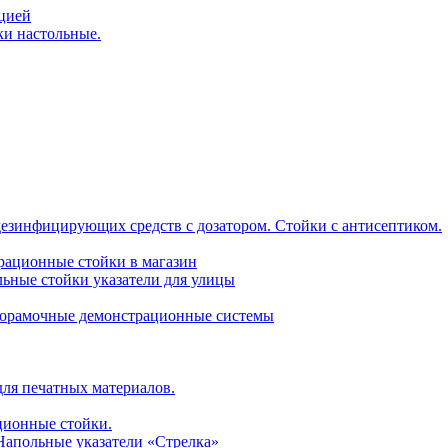
ацией
ки настольные.
дезинфицирующих средств с дозатором. Стойки с антисептиком.
трационные стойки в магазин
ьные стойки указатели для улицы
горамочные демонстрационные системы
для печатных материалов.
ционные стойки.
 Напольные указатели «Стрелка»