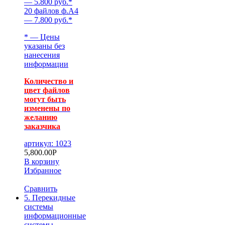
— 5.800 руб.*
20 файлов ф.А4
— 7.800 руб.*
* — Цены
указаны без
нанесения
информации
Количество и
цвет файлов
могут быть
изменены по
желанию
заказчика
артикул: 1023
5,800.00
Р
В корзину
Избранное
Сравнить
5. Перекидные
системы
информационные
системы.