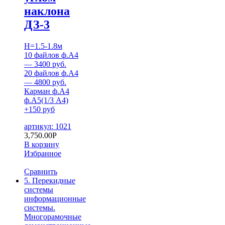
наклона
ДЗ-3
H=1.5-1.8м
10 файлов ф.А4
— 3400 руб.
20 файлов ф.А4
— 4800 руб.
Карман ф.А4
ф.А5(1/3 А4)
+150 руб
артикул: 1021
3,750.00
Р
В корзину
Избранное
Сравнить
5. Перекидные
системы
информационные
системы.
Многорамочные