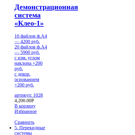
Демонстрационная
система
«Клео-1»
10 файлов ф.А4
— 4200 руб.
20 файлов ф.А4
— 5900 руб.
с изм. углом
наклона +200
руб.
с декор.
основанием
+200 руб.
артикул: 1028
4,200.00
Р
В корзину
Избранное
Сравнить
5. Перекидные
системы