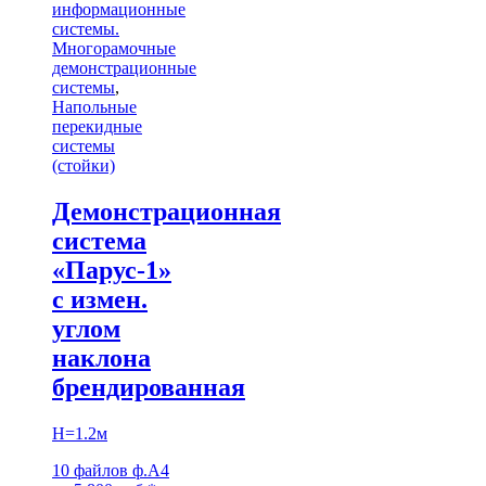
информационные
системы.
Многорамочные
демонстрационные
системы
,
Напольные
перекидные
системы
(стойки)
Демонстрационная
система
«Парус-1»
с измен.
углом
наклона
брендированная
H=1.2м
10 файлов ф.А4