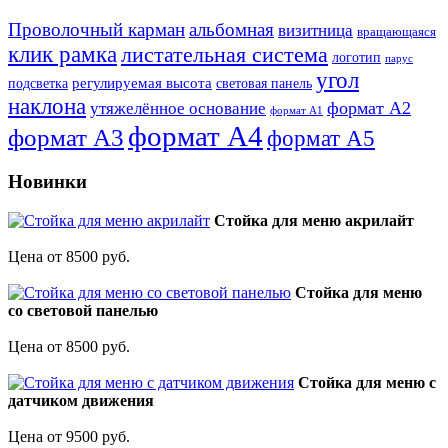
Проволочный карман
альбомная
визитница
вращающаяся
клик рамка
листательная система
логотип
парус
угол
регулируемая высота
световая панель
подсветка
наклона
формат А2
утяжелённое основание
формат А1
формат А4
формат А3
формат А5
Новинки
Стойка для меню акрилайт
Цена от 8500 руб.
Стойка для меню
со световой панелью
Цена от 8500 руб.
Стойка для меню с
датчиком движения
Цена от 9500 руб.