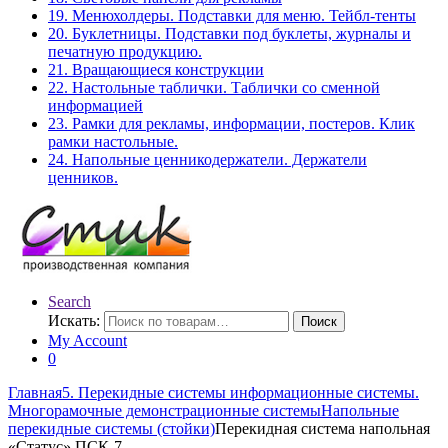
19. Менюхолдеры. Подставки для меню. Тейбл-тенты
20. Буклетницы. Подставки под буклеты, журналы и
печатную продукцию.
21. Вращающиеся конструкции
22. Настольные таблички. Таблички со сменной
информацией
23. Рамки для рекламы, информации, постеров. Клик
рамки настольные.
24. Напольные ценникодержатели. Держатели
ценников.
Search
Искать:
Поиск
My Account
0
Главная
5. Перекидные системы информационные системы.
Многорамочные демонстрационные системы
Напольные
перекидные системы (стойки)
Перекидная система напольная
«Статус» ПСК-7