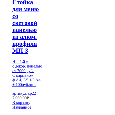
Стойка
для меню
со
световой
панелью
из алюм.
профиля
МП-3
H = 1,6 м
с декор. панелью
от 7000 руб.
С карманом
ф.А4, А5,1/3 А4
+ 100руб./шт.
артикул: sp22
7,000.00
Р
В корзину
Избранное