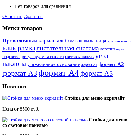
Нет товаров для сравнения
Очистить
Сравнить
Метки товаров
Проволочный карман
альбомная
визитница
вращающаяся
клик рамка
листательная система
логотип
парус
угол
регулируемая высота
световая панель
подсветка
наклона
формат А2
утяжелённое основание
формат А1
формат А4
формат А3
формат А5
Новинки
Стойка для меню акрилайт
Цена от 8500 руб.
Стойка для меню
со световой панелью