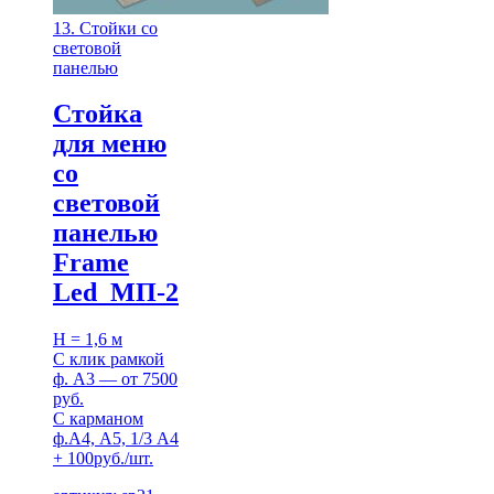
13. Стойки со
световой
панелью
Стойка
для меню
со
световой
панелью
Frame
Led МП-2
H = 1,6 м
С клик рамкой
ф. A3 — от 7500
руб.
С карманом
ф.А4, А5, 1/3 А4
+ 100руб./шт.