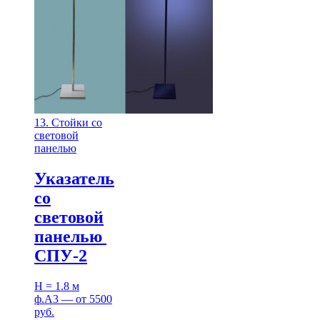
13. Стойки со
световой
панелью
Указатель
со
световой
панелью
СПУ-2
H = 1.8 м
ф.А3 — от 5500
руб.