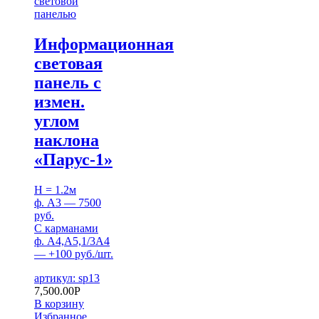
световой
панелью
Информационная
световая
панель с
измен.
углом
наклона
«Парус-1»
H = 1.2м
ф. А3 — 7500
руб.
С карманами
ф. А4,А5,1/3А4
— +100 руб./шт.
артикул: sp13
7,500.00
Р
В корзину
Избранное