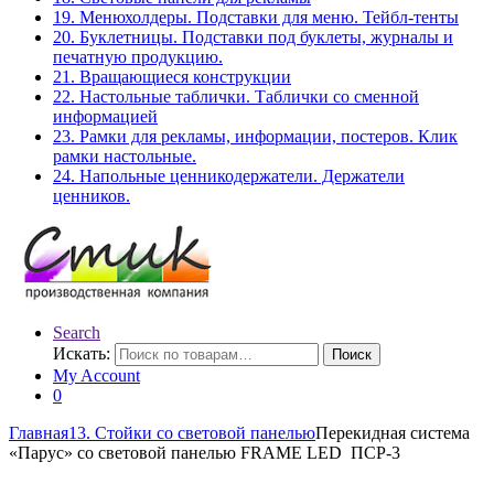
19. Менюхолдеры. Подставки для меню. Тейбл-тенты
20. Буклетницы. Подставки под буклеты, журналы и
печатную продукцию.
21. Вращающиеся конструкции
22. Настольные таблички. Таблички со сменной
информацией
23. Рамки для рекламы, информации, постеров. Клик
рамки настольные.
24. Напольные ценникодержатели. Держатели
ценников.
Search
Искать:
Поиск
My Account
0
Главная
13. Стойки со световой панелью
Перекидная система
«Парус» со световой панелью FRAME LED ПСР-3