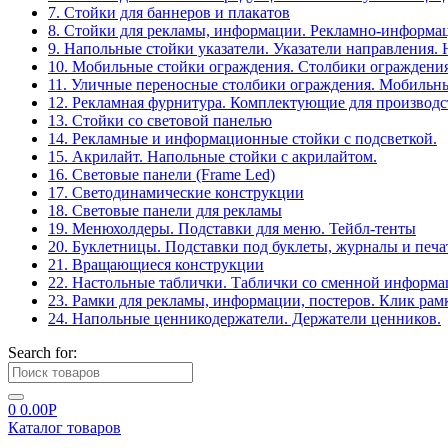
7. Стойки для баннеров и плакатов
8. Стойки для рекламы, информации. Рекламно-информа
9. Напольные стойки указатели. Указатели направления.
10. Мобильные стойки ограждения. Столбики ограждения
11. Уличные переносные столбики ограждения. Мобильны
12. Рекламная фурнитура. Комплектующие для производс
13. Стойки со световой панелью
14. Рекламные и информационные стойки с подсветкой.
15. Акрилайт. Напольные стойки с акрилайтом.
16. Световые панели (Frame Led)
17. Светодинамические конструкции
18. Световые панели для рекламы
19. Менюхолдеры. Подставки для меню. Тейбл-тенты
20. Буклетницы. Подставки под буклеты, журналы и печ
21. Вращающиеся конструкции
22. Настольные таблички. Таблички со сменной информ
23. Рамки для рекламы, информации, постеров. Клик рам
24. Напольные ценникодержатели. Держатели ценников.
Search for:
0
0.00
Р
Каталог товаров