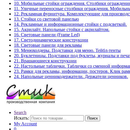
10. Мобильные стойки ограждения. Столбики ограждения
11. Уличные переносные столбики ограждения. Мобильны
12. Рекламная фурнитура. Комплектующие для производс
13. Стойки со световой панелью
14. Рекламные и информационные стойки с подсветкой.
15. Акрилайт. Напольные стойки с акрилайтом.
16. Световые панели (Frame Led)
17. Светодинамические конструкции
18. Световые панели для рекламы
19. Менюхолдеры. Подставки для меню. Тейбл-тенты
20. Буклетницы. Подставки под буклеты, журналы и печ
21. Вращающиеся конструкции
22. Настольные таблички. Таблички со сменной информ
23. Рамки для рекламы, информации, постеров. Клик рам
24. Напольные ценникодержатели. Держатели ценников.
Search
Искать:
Поиск
My Account
0