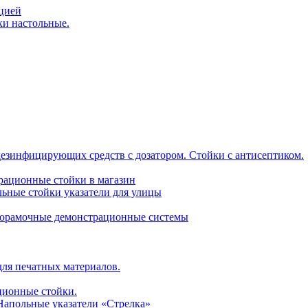
ацией
ки настольные.
дезинфицирующих средств с дозатором. Стойки с антисептиком.
трационные стойки в магазин
ьные стойки указатели для улицы
горамочные демонстрационные системы
для печатных материалов.
ционные стойки.
 Напольные указатели «Стрелка»