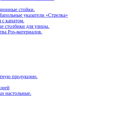
ционные стойки.
 Напольные указатели «Стрелка»
 с канатом.
е столбики для улицы.
тва Pos-материалов.
атную продукцию.
ацией
ки настольные.