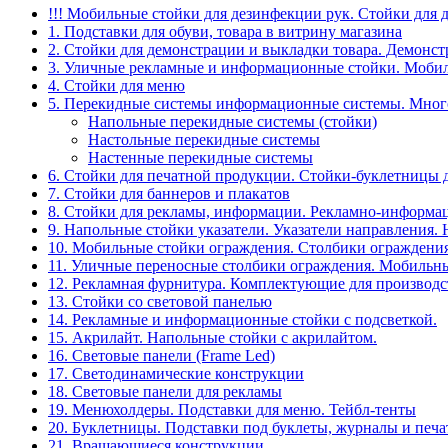
!!! Мобильные стойки для дезинфекции рук. Стойки для 
1. Подставки для обуви, товара в витрину магазина
2. Стойки для демонстрации и выкладки товара. Демонс
3. Уличные рекламные и информационные стойки. Мобил
4. Стойки для меню
5. Перекидные системы информационные системы. Мно
Напольные перекидные системы (стойки)
Настольные перекидные системы
Настенные перекидные системы
6. Стойки для печатной продукции. Стойки-буклетницы 
7. Стойки для баннеров и плакатов
8. Стойки для рекламы, информации. Рекламно-информа
9. Напольные стойки указатели. Указатели направления.
10. Мобильные стойки ограждения. Столбики ограждения
11. Уличные переносные столбики ограждения. Мобильны
12. Рекламная фурнитура. Комплектующие для производс
13. Стойки со световой панелью
14. Рекламные и информационные стойки с подсветкой.
15. Акрилайт. Напольные стойки с акрилайтом.
16. Световые панели (Frame Led)
17. Светодинамические конструкции
18. Световые панели для рекламы
19. Менюхолдеры. Подставки для меню. Тейбл-тенты
20. Буклетницы. Подставки под буклеты, журналы и печ
21. Вращающиеся конструкции