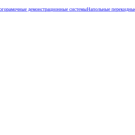
огорамочные демонстрационные системы
Напольные перекидные