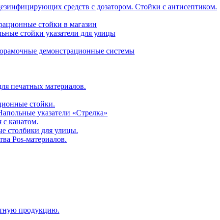
дезинфицирующих средств с дозатором. Стойки с антисептиком.
трационные стойки в магазин
ьные стойки указатели для улицы
горамочные демонстрационные системы
для печатных материалов.
ционные стойки.
 Напольные указатели «Стрелка»
 с канатом.
е столбики для улицы.
тва Pos-материалов.
атную продукцию.