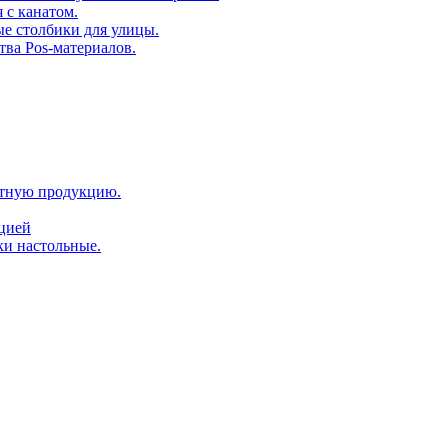
 с канатом.
е столбики для улицы.
тва Pos-материалов.
атную продукцию.
ацией
ки настольные.