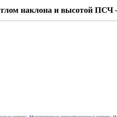
 углом наклона и высотой ПСЧ
онные системы. Многорамочные демонстрационные системы
,
Н