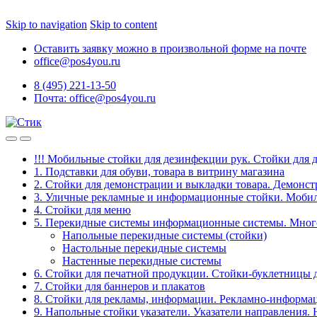
Skip to navigation
Skip to content
Оставить заявку можно в произвольной форме на почте
office@pos4you.ru
8 (495) 221-13-50
Почта: office@pos4you.ru
!!! Мобильные стойки для дезинфекции рук. Стойки для 
1. Подставки для обуви, товара в витрину магазина
2. Стойки для демонстрации и выкладки товара. Демонс
3. Уличные рекламные и информационные стойки. Мобил
4. Стойки для меню
5. Перекидные системы информационные системы. Мно
Напольные перекидные системы (стойки)
Настольные перекидные системы
Настенные перекидные системы
6. Стойки для печатной продукции. Стойки-буклетницы 
7. Стойки для баннеров и плакатов
8. Стойки для рекламы, информации. Рекламно-информа
9. Напольные стойки указатели. Указатели направления.