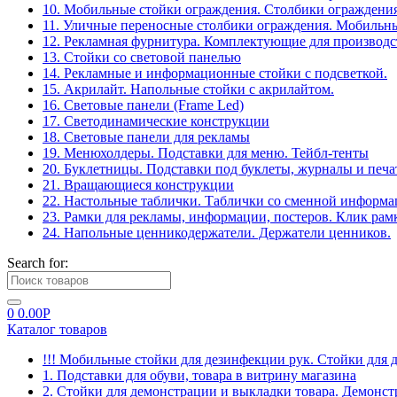
10. Мобильные стойки ограждения. Столбики ограждения
11. Уличные переносные столбики ограждения. Мобильны
12. Рекламная фурнитура. Комплектующие для производс
13. Стойки со световой панелью
14. Рекламные и информационные стойки с подсветкой.
15. Акрилайт. Напольные стойки с акрилайтом.
16. Световые панели (Frame Led)
17. Светодинамические конструкции
18. Световые панели для рекламы
19. Менюхолдеры. Подставки для меню. Тейбл-тенты
20. Буклетницы. Подставки под буклеты, журналы и печ
21. Вращающиеся конструкции
22. Настольные таблички. Таблички со сменной информ
23. Рамки для рекламы, информации, постеров. Клик рам
24. Напольные ценникодержатели. Держатели ценников.
Search for:
0
0.00
Р
Каталог товаров
!!! Мобильные стойки для дезинфекции рук. Стойки для 
1. Подставки для обуви, товара в витрину магазина
2. Стойки для демонстрации и выкладки товара. Демонс