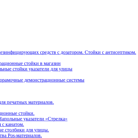
дезинфицирующих средств с дозатором. Стойки с антисептиком.
трационные стойки в магазин
ьные стойки указатели для улицы
горамочные демонстрационные системы
для печатных материалов.
ционные стойки.
 Напольные указатели «Стрелка»
 с канатом.
е столбики для улицы.
тва Pos-материалов.