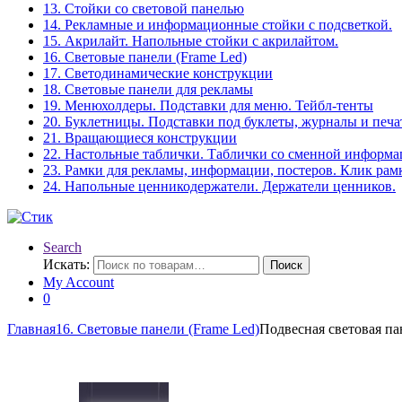
13. Стойки со световой панелью
14. Рекламные и информационные стойки с подсветкой.
15. Акрилайт. Напольные стойки с акрилайтом.
16. Световые панели (Frame Led)
17. Светодинамические конструкции
18. Световые панели для рекламы
19. Менюхолдеры. Подставки для меню. Тейбл-тенты
20. Буклетницы. Подставки под буклеты, журналы и печ
21. Вращающиеся конструкции
22. Настольные таблички. Таблички со сменной информ
23. Рамки для рекламы, информации, постеров. Клик рам
24. Напольные ценникодержатели. Держатели ценников.
Search
Искать:
Поиск
My Account
0
Главная
16. Световые панели (Frame Led)
Подвесная световая па