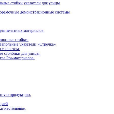
ьные стойки указатели для улицы
горамочные демонстрационные системы
для печатных материалов.
ционные стойки.
 Напольные указатели «Стрелка»
 с канатом.
е столбики для улицы.
тва Pos-материалов.
атную продукцию.
ацией
ки настольные.