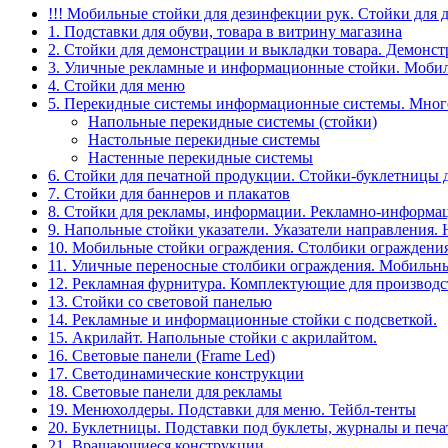
!!! Мобильные стойки для дезинфекции рук. Стойки для 
1. Подставки для обуви, товара в витрину магазина
2. Стойки для демонстрации и выкладки товара. Демонс
3. Уличные рекламные и информационные стойки. Мобил
4. Стойки для меню
5. Перекидные системы информационные системы. Мно
Напольные перекидные системы (стойки)
Настольные перекидные системы
Настенные перекидные системы
6. Стойки для печатной продукции. Стойки-буклетницы 
7. Стойки для баннеров и плакатов
8. Стойки для рекламы, информации. Рекламно-информа
9. Напольные стойки указатели. Указатели направления.
10. Мобильные стойки ограждения. Столбики ограждения
11. Уличные переносные столбики ограждения. Мобильны
12. Рекламная фурнитура. Комплектующие для производс
13. Стойки со световой панелью
14. Рекламные и информационные стойки с подсветкой.
15. Акрилайт. Напольные стойки с акрилайтом.
16. Световые панели (Frame Led)
17. Светодинамические конструкции
18. Световые панели для рекламы
19. Менюхолдеры. Подставки для меню. Тейбл-тенты
20. Буклетницы. Подставки под буклеты, журналы и печ
21. Вращающиеся конструкции