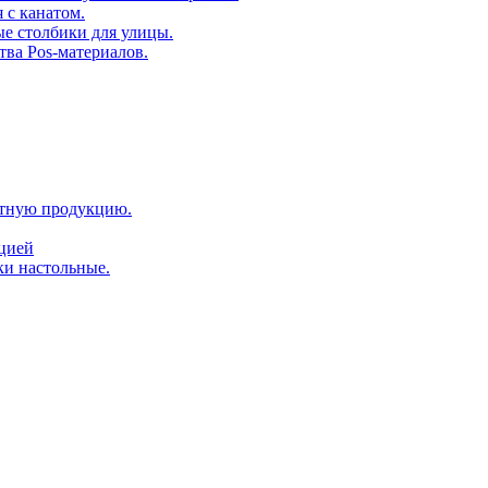
 с канатом.
е столбики для улицы.
тва Pos-материалов.
атную продукцию.
ацией
ки настольные.