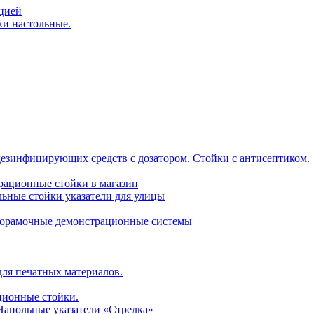
ацией
ки настольные.
дезинфицирующих средств с дозатором. Стойки с антисептиком.
трационные стойки в магазин
ьные стойки указатели для улицы
горамочные демонстрационные системы
для печатных материалов.
ционные стойки.
 Напольные указатели «Стрелка»