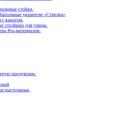
ционные стойки.
 Напольные указатели «Стрелка»
 с канатом.
е столбики для улицы.
тва Pos-материалов.
атную продукцию.
ацией
ки настольные.