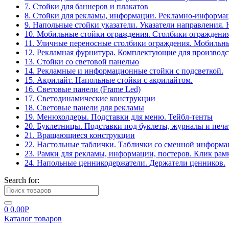
7. Стойки для баннеров и плакатов
8. Стойки для рекламы, информации. Рекламно-информа
9. Напольные стойки указатели. Указатели направления.
10. Мобильные стойки ограждения. Столбики ограждения
11. Уличные переносные столбики ограждения. Мобильны
12. Рекламная фурнитура. Комплектующие для производс
13. Стойки со световой панелью
14. Рекламные и информационные стойки с подсветкой.
15. Акрилайт. Напольные стойки с акрилайтом.
16. Световые панели (Frame Led)
17. Светодинамические конструкции
18. Световые панели для рекламы
19. Менюхолдеры. Подставки для меню. Тейбл-тенты
20. Буклетницы. Подставки под буклеты, журналы и печ
21. Вращающиеся конструкции
22. Настольные таблички. Таблички со сменной информ
23. Рамки для рекламы, информации, постеров. Клик рам
24. Напольные ценникодержатели. Держатели ценников.
Search for:
0
0.00
Р
Каталог товаров