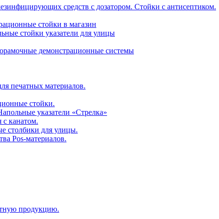
дезинфицирующих средств с дозатором. Стойки с антисептиком.
трационные стойки в магазин
ьные стойки указатели для улицы
горамочные демонстрационные системы
для печатных материалов.
ционные стойки.
 Напольные указатели «Стрелка»
 с канатом.
е столбики для улицы.
тва Pos-материалов.
атную продукцию.