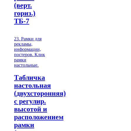
(верт.
гориз.)
ТБ-7
23. Рамки для
рекламы,
информации,
постеров. Клик
рамки
настольные.
Tабличка
настольная
(двухсторонняя)
с регулир.
высотой и
расположением
рамки