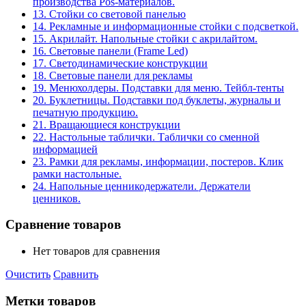
производства Pos-материалов.
13. Стойки со световой панелью
14. Рекламные и информационные стойки с подсветкой.
15. Акрилайт. Напольные стойки с акрилайтом.
16. Световые панели (Frame Led)
17. Светодинамические конструкции
18. Световые панели для рекламы
19. Менюхолдеры. Подставки для меню. Тейбл-тенты
20. Буклетницы. Подставки под буклеты, журналы и
печатную продукцию.
21. Вращающиеся конструкции
22. Настольные таблички. Таблички со сменной
информацией
23. Рамки для рекламы, информации, постеров. Клик
рамки настольные.
24. Напольные ценникодержатели. Держатели
ценников.
Сравнение товаров
Нет товаров для сравнения
Очистить
Сравнить
Метки товаров