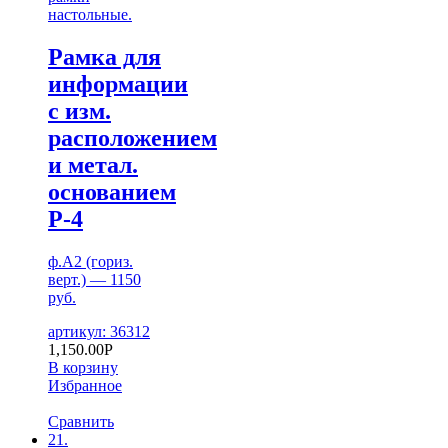
настольные.
Рамка для
информации
с изм.
расположением
и метал.
основанием
Р-4
ф.А2 (гориз.
верт.) — 1150
руб.
артикул: 36312
1,150.00
Р
В корзину
Избранное
Сравнить
21.