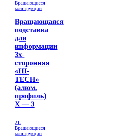
Вращающиеся
конструкции
Вращающаяся
подставка
для
информации
3х-
сторонняя
«HI-
TECH»
(алюм.
профиль)
Х — 3
21.
Вращающиеся
конструкции