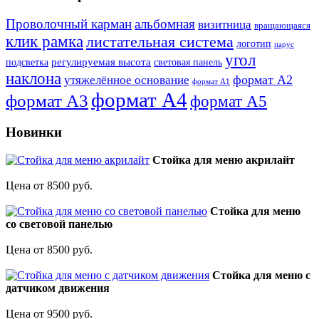
Проволочный карман
альбомная
визитница
вращающаяся
клик рамка
листательная система
логотип
парус
угол
регулируемая высота
световая панель
подсветка
наклона
формат А2
утяжелённое основание
формат А1
формат А4
формат А3
формат А5
Новинки
Стойка для меню акрилайт
Цена от 8500 руб.
Стойка для меню
со световой панелью
Цена от 8500 руб.
Стойка для меню с
датчиком движения
Цена от 9500 руб.