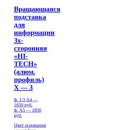
Вращающаяся
подставка
для
информации
3х-
сторонняя
«HI-
TECH»
(алюм.
профиль)
Х — 3
ф. 1/3 А4 —
1650 руб.
ф. А5 — 1850
руб.
Цвет основания