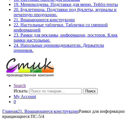
19. Менюхолдеры. Подставки для меню. Тейбл-тенты
20. Буклетницы. Подставки под буклеты, журналы и
печатную продукцию.
21. Вращающиеся конструкции
22. Настольные таблички. Таблички со сменной
информацией
23. Рамки для рекламы, информации, постеров. Клик
рамки настольные.
24. Напольные ценникодержатели. Держатели
ценников.
Search
Искать:
Поиск
My Account
0
Главная
21. Вращающиеся конструкции
Рамки для информации
вращающиеся ПС-5/4