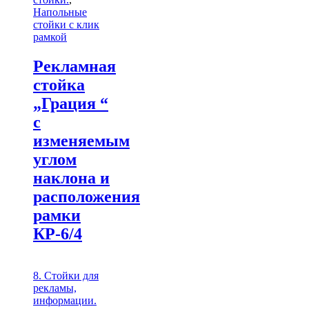
Напольные
стойки с клик
рамкой
Рекламная
стойка
„Грация “
с
изменяемым
углом
наклона и
расположения
рамки
КР-6/4
8. Стойки для
рекламы,
информации.