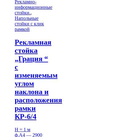
Рекламно-
информационные
стойки.
,
Напольные
стойки с клик
рамкой
Рекламная
стойка
„Грация “
с
изменяемым
углом
наклона и
расположения
рамки
КР-6/4
H = 1 м
ф.А4 — 2900