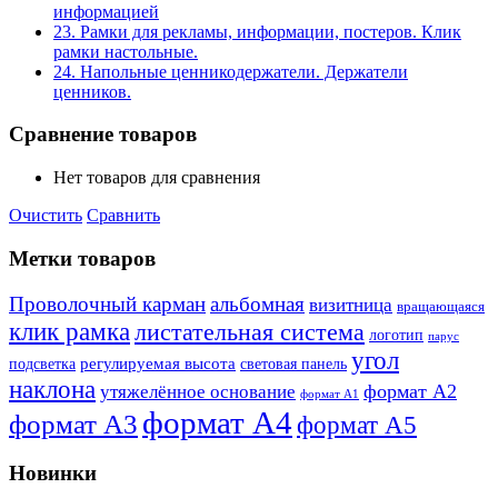
информацией
23. Рамки для рекламы, информации, постеров. Клик
рамки настольные.
24. Напольные ценникодержатели. Держатели
ценников.
Сравнение товаров
Нет товаров для сравнения
Очистить
Сравнить
Метки товаров
Проволочный карман
альбомная
визитница
вращающаяся
клик рамка
листательная система
логотип
парус
угол
регулируемая высота
световая панель
подсветка
наклона
формат А2
утяжелённое основание
формат А1
формат А4
формат А3
формат А5
Новинки