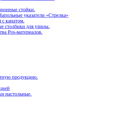
ционные стойки.
 Напольные указатели «Стрелка»
 с канатом.
е столбики для улицы.
тва Pos-материалов.
атную продукцию.
ацией
ки настольные.