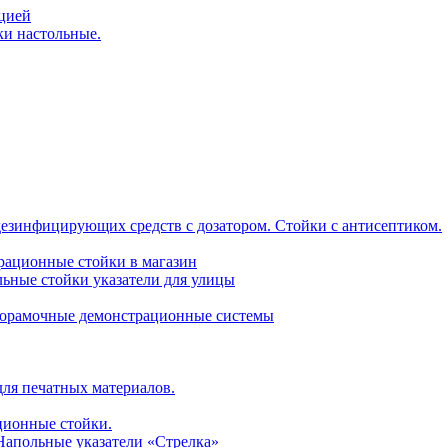
ацией
ки настольные.
дезинфицирующих средств с дозатором. Стойки с антисептиком.
трационные стойки в магазин
ьные стойки указатели для улицы
горамочные демонстрационные системы
для печатных материалов.
ционные стойки.
 Напольные указатели «Стрелка»