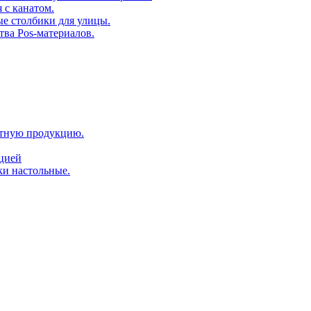
 с канатом.
е столбики для улицы.
тва Pos-материалов.
атную продукцию.
ацией
ки настольные.