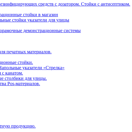
дезинфицирующих средств с дозатором. Стойки с антисептиком.
трационные стойки в магазин
ьные стойки указатели для улицы
горамочные демонстрационные системы
для печатных материалов.
ционные стойки.
 Напольные указатели «Стрелка»
 с канатом.
е столбики для улицы.
тва Pos-материалов.
атную продукцию.