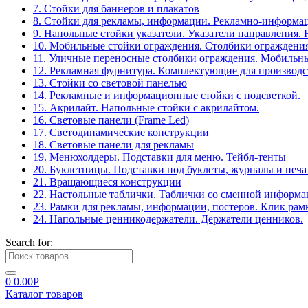
7. Стойки для баннеров и плакатов
8. Стойки для рекламы, информации. Рекламно-информа
9. Напольные стойки указатели. Указатели направления.
10. Мобильные стойки ограждения. Столбики ограждения
11. Уличные переносные столбики ограждения. Мобильны
12. Рекламная фурнитура. Комплектующие для производс
13. Стойки со световой панелью
14. Рекламные и информационные стойки с подсветкой.
15. Акрилайт. Напольные стойки с акрилайтом.
16. Световые панели (Frame Led)
17. Светодинамические конструкции
18. Световые панели для рекламы
19. Менюхолдеры. Подставки для меню. Тейбл-тенты
20. Буклетницы. Подставки под буклеты, журналы и печ
21. Вращающиеся конструкции
22. Настольные таблички. Таблички со сменной информ
23. Рамки для рекламы, информации, постеров. Клик рам
24. Напольные ценникодержатели. Держатели ценников.
Search for:
0
0.00
Р
Каталог товаров