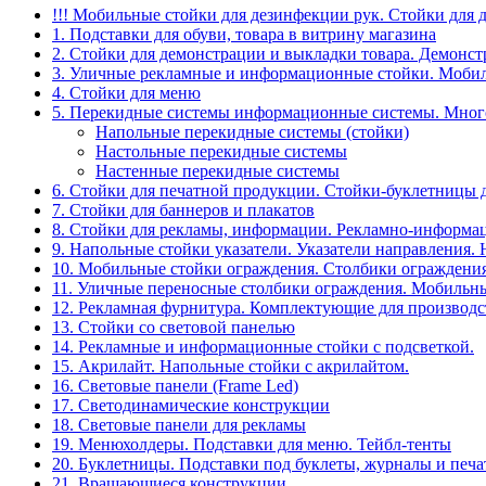
!!! Мобильные стойки для дезинфекции рук. Стойки для 
1. Подставки для обуви, товара в витрину магазина
2. Стойки для демонстрации и выкладки товара. Демонс
3. Уличные рекламные и информационные стойки. Мобил
4. Стойки для меню
5. Перекидные системы информационные системы. Мно
Напольные перекидные системы (стойки)
Настольные перекидные системы
Настенные перекидные системы
6. Стойки для печатной продукции. Стойки-буклетницы 
7. Стойки для баннеров и плакатов
8. Стойки для рекламы, информации. Рекламно-информа
9. Напольные стойки указатели. Указатели направления.
10. Мобильные стойки ограждения. Столбики ограждения
11. Уличные переносные столбики ограждения. Мобильны
12. Рекламная фурнитура. Комплектующие для производс
13. Стойки со световой панелью
14. Рекламные и информационные стойки с подсветкой.
15. Акрилайт. Напольные стойки с акрилайтом.
16. Световые панели (Frame Led)
17. Светодинамические конструкции
18. Световые панели для рекламы
19. Менюхолдеры. Подставки для меню. Тейбл-тенты
20. Буклетницы. Подставки под буклеты, журналы и печ
21. Вращающиеся конструкции