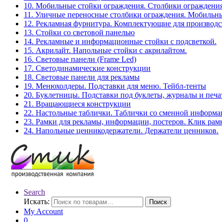
10. Мобильные стойки ограждения. Столбики ограждения
11. Уличные переносные столбики ограждения. Мобильны
12. Рекламная фурнитура. Комплектующие для производс
13. Стойки со световой панелью
14. Рекламные и информационные стойки с подсветкой.
15. Акрилайт. Напольные стойки с акрилайтом.
16. Световые панели (Frame Led)
17. Светодинамические конструкции
18. Световые панели для рекламы
19. Менюхолдеры. Подставки для меню. Тейбл-тенты
20. Буклетницы. Подставки под буклеты, журналы и печ
21. Вращающиеся конструкции
22. Настольные таблички. Таблички со сменной информ
23. Рамки для рекламы, информации, постеров. Клик рам
24. Напольные ценникодержатели. Держатели ценников.
Search
Искать:
Поиск
My Account
0