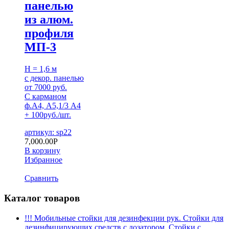
панелью
из алюм.
профиля
МП-3
H = 1,6 м
с декор. панелью
от 7000 руб.
С карманом
ф.А4, А5,1/3 А4
+ 100руб./шт.
артикул: sp22
7,000.00
Р
В корзину
Избранное
Сравнить
Каталог товаров
!!! Мобильные стойки для дезинфекции рук. Стойки для
дезинфицирующих средств с дозатором. Стойки с