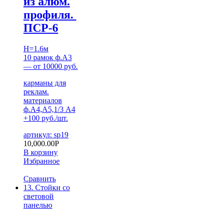
из алюм.
профиля.
ПСР-6
H=1.6м
10 рамок ф.А3
— от 10000 руб.
карманы для
реклам.
материалов
ф.А4,А5,1/3 А4
+100 руб./шт.
артикул: sp19
10,000.00
Р
В корзину
Избранное
Сравнить
13. Стойки со
световой
панелью