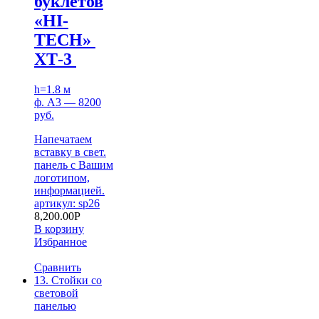
буклетов
«HI-
TECH»
ХТ-3
h=1.8 м
ф. А3 — 8200
руб.
Напечатаем
вставку в свет.
панель с Вашим
логотипом,
информацией.
артикул: sp26
8,200.00
Р
В корзину
Избранное
Сравнить
13. Стойки со
световой
панелью