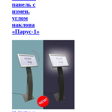
панель с
измен.
углом
наклона
«Парус-1»