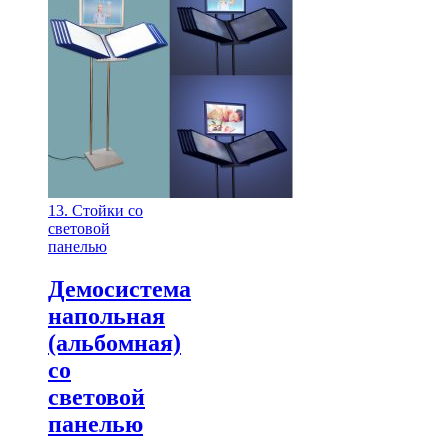
13. Стойки со
световой
панелью
Демосистема
напольная
(альбомная)
со
световой
панелью