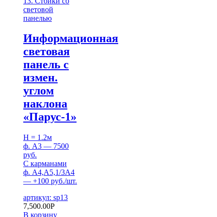
13. Стойки со
световой
панелью
Информационная
световая
панель с
измен.
углом
наклона
«Парус-1»
H = 1.2м
ф. А3 — 7500
руб.
С карманами
ф. А4,А5,1/3А4
— +100 руб./шт.
артикул: sp13
7,500.00
Р
В корзину