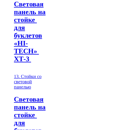
Световая
панель на
стойке
для
буклетов
«HI-
TECH»
ХТ-3
13. Стойки со
световой
панелью
Световая
панель на
стойке
для