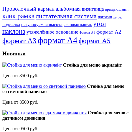
Проволочный карман
альбомная
визитница
вращающаяся
клик рамка
листательная система
логотип
парус
угол
регулируемая высота
световая панель
подсветка
наклона
формат А2
утяжелённое основание
формат А1
формат А4
формат А3
формат А5
Новинки
Стойка для меню акрилайт
Цена от 8500 руб.
Стойка для меню
со световой панелью
Цена от 8500 руб.
Стойка для меню с
датчиком движения
Цена от 9500 руб.