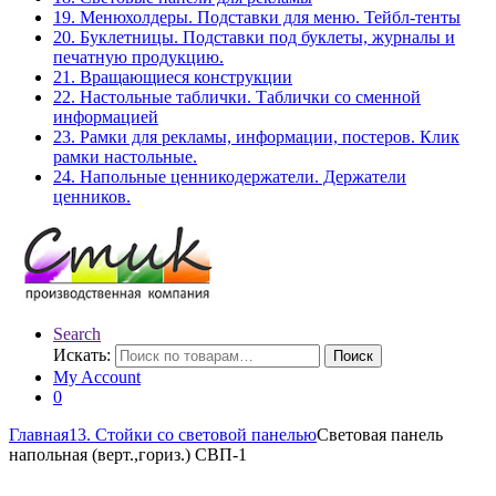
19. Менюхолдеры. Подставки для меню. Тейбл-тенты
20. Буклетницы. Подставки под буклеты, журналы и
печатную продукцию.
21. Вращающиеся конструкции
22. Настольные таблички. Таблички со сменной
информацией
23. Рамки для рекламы, информации, постеров. Клик
рамки настольные.
24. Напольные ценникодержатели. Держатели
ценников.
Search
Искать:
Поиск
My Account
0
Главная
13. Стойки со световой панелью
Световая панель
напольная (верт.,гориз.) СВП-1