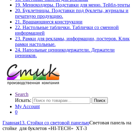
19. Менюхолдеры. Подставки для меню. Тейбл-тенты
20. Буклетницы. Подставки под буклеты, журналы и
печатную продукцию.
21. Вращающиеся конструкции
22. Настольные таблички. Таблички со сменной
информацией
23. Рамки для рекламы, информации, постеров. Клик
рамки настольные.
24. Напольные ценникодержатели. Держатели
ценников.
Search
Искать:
Поиск
My Account
0
Главная
13. Стойки со световой панелью
Световая панель на
стойке для буклетов «HI-TECH» ХТ-3