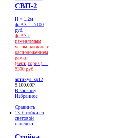
СВП-2
H = 1.2м
ф. А3 — 5100
руб.
ф. А3 с
изменяемым
углом наклона и
расположением
рамки
(верт.,гориз.) —
5300 руб.
артикул: sp12
5,100.00
Р
В корзину
Избранное
Сравнить
13. Стойки со
световой
панелью
Стойка