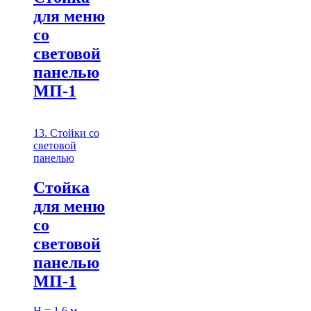
для меню
со
световой
панелью
МП-1
13. Стойки со
световой
панелью
Стойка
для меню
со
световой
панелью
МП-1
H = 1,6 м