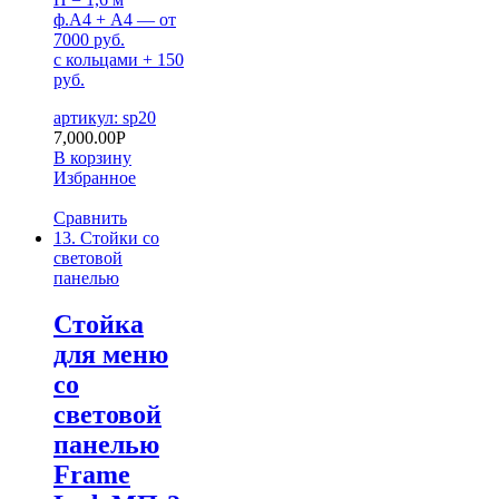
ф.А4 + А4 — от
7000 руб.
с кольцами + 150
руб.
артикул: sp20
7,000.00
Р
В корзину
Избранное
Сравнить
13. Стойки со
световой
панелью
Стойка
для меню
со
световой
панелью
Frame