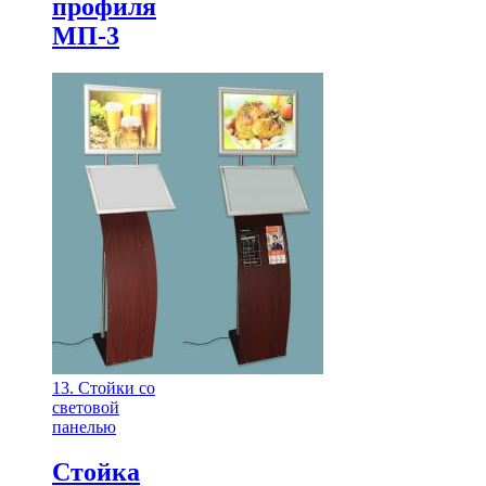
профиля
МП-3
13. Стойки со
световой
панелью
Стойка