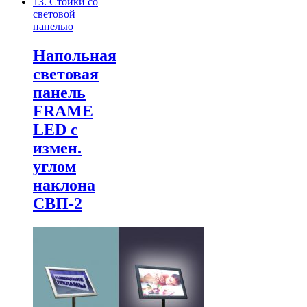
13. Стойки со
световой
панелью
Напольная
световая
панель
FRAME
LED с
измен.
углом
наклона
СВП-2