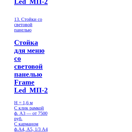
Led МП-2
13. Стойки со
световой
панелью
Стойка
для меню
со
световой
панелью
Frame
Led МП-2
H = 1,6 м
С клик рамкой
ф. A3 — от 7500
руб.
С карманом
ф.А4, А5, 1/3 А4