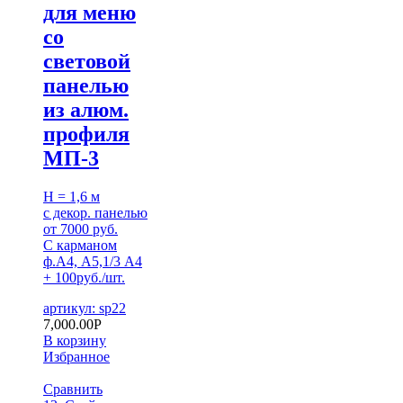
для меню
со
световой
панелью
из алюм.
профиля
МП-3
H = 1,6 м
с декор. панелью
от 7000 руб.
С карманом
ф.А4, А5,1/3 А4
+ 100руб./шт.
артикул: sp22
7,000.00
Р
В корзину
Избранное
Сравнить