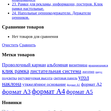
23. Рамки для рекламы, информации, постеров. Клик
рамки настольные.
24. Напольные ценникодержатели. Держатели
ценников.
Сравнение товаров
Нет товаров для сравнения
Очистить
Сравнить
Метки товаров
Проволочный карман
альбомная
визитница
вращающаяся
клик рамка
листательная система
логотип
парус
угол
регулируемая высота
световая панель
подсветка
наклона
формат А2
утяжелённое основание
формат А1
формат А4
формат А3
формат А5
Новинки