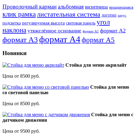
Проволочный карман
альбомная
визитница
вращающаяся
клик рамка
листательная система
логотип
парус
угол
регулируемая высота
световая панель
подсветка
наклона
формат А2
утяжелённое основание
формат А1
формат А4
формат А3
формат А5
Новинки
Стойка для меню акрилайт
Цена от 8500 руб.
Стойка для меню
со световой панелью
Цена от 8500 руб.
Стойка для меню с
датчиком движения
Цена от 9500 руб.