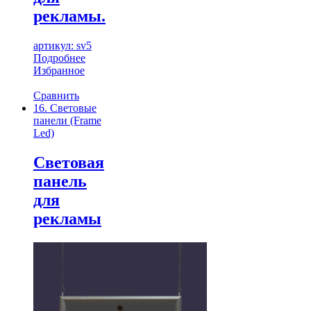
рекламы.
артикул: sv5
Подробнее
Избранное
Сравнить
16. Световые
панели (Frame
Led)
Световая
панель
для
рекламы