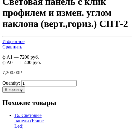
Световая панель с клик
профилем и измен. углом
наклона (верт.,гориз.) СПТ-2
Избранное
Сравнить
ф.А1 — 7200 руб.
ф.А0 — 11400 руб.
7,200.00
Р
Quantity:
В корзину
Похожие товары
16. Световые
панели (Frame
Led)