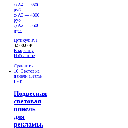
ф.А4 — 3500
руб.
ф.А3 — 4300
руб.
ф.А2 — 5600
руб.
артикул: sv1
3,500.00
Р
В корзину
Избранное
Сравнить
16. Световые
панели (Frame
Led)
Подвесная
световая
панель
для
рекламы.