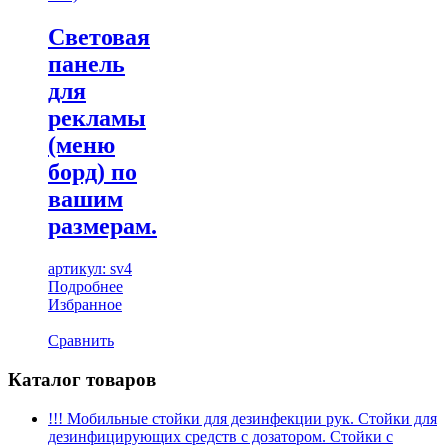
Световая
панель
для
рекламы
(меню
борд) по
вашим
размерам.
артикул: sv4
Подробнее
Избранное
Сравнить
Каталог товаров
!!! Мобильные стойки для дезинфекции рук. Стойки для
дезинфицирующих средств с дозатором. Стойки с