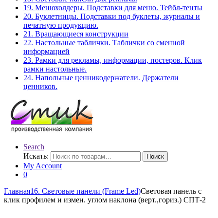
19. Менюхолдеры. Подставки для меню. Тейбл-тенты
20. Буклетницы. Подставки под буклеты, журналы и
печатную продукцию.
21. Вращающиеся конструкции
22. Настольные таблички. Таблички со сменной
информацией
23. Рамки для рекламы, информации, постеров. Клик
рамки настольные.
24. Напольные ценникодержатели. Держатели
ценников.
Search
Искать:
Поиск
My Account
0
Главная
16. Световые панели (Frame Led)
Световая панель с
клик профилем и измен. углом наклона (верт.,гориз.) СПТ-2