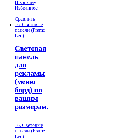
В корзину
Избранное
Сравнить
16. Световые
панели (Frame
Led)
Световая
панель
для
рекламы
(меню
борд) по
вашим
размерам.
16. Световые
панели (Frame
Led)