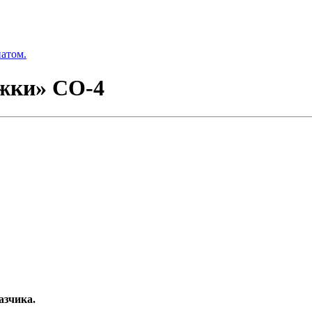
натом.
жки» СО-4
азчика.