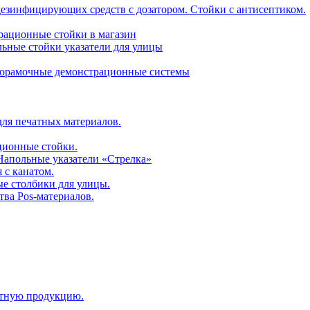
дезинфицирующих средств с дозатором. Стойки с антисептиком.
трационные стойки в магазин
ьные стойки указатели для улицы
горамочные демонстрационные системы
для печатных материалов.
ционные стойки.
 Напольные указатели «Стрелка»
 с канатом.
е столбики для улицы.
тва Pos-материалов.
атную продукцию.