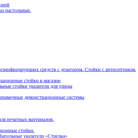
ацией
ки настольные.
дезинфицирующих средств с дозатором. Стойки с антисептиком.
трационные стойки в магазин
ьные стойки указатели для улицы
горамочные демонстрационные системы
для печатных материалов.
ционные стойки.
 Напольные указатели «Стрелка»