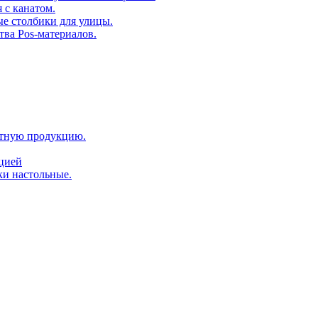
 с канатом.
е столбики для улицы.
тва Pos-материалов.
атную продукцию.
ацией
ки настольные.