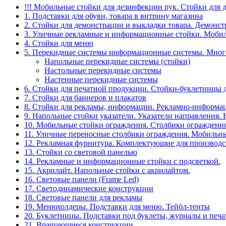
!!! Мобильные стойки для дезинфекции рук. Стойки для 
1. Подставки для обуви, товара в витрину магазина
2. Стойки для демонстрации и выкладки товара. Демонс
3. Уличные рекламные и информационные стойки. Мобил
4. Стойки для меню
5. Перекидные системы информационные системы. Мно
Напольные перекидные системы (стойки)
Настольные перекидные системы
Настенные перекидные системы
6. Стойки для печатной продукции. Стойки-буклетницы 
7. Стойки для баннеров и плакатов
8. Стойки для рекламы, информации. Рекламно-информа
9. Напольные стойки указатели. Указатели направления.
10. Мобильные стойки ограждения. Столбики ограждения
11. Уличные переносные столбики ограждения. Мобильны
12. Рекламная фурнитура. Комплектующие для производс
13. Стойки со световой панелью
14. Рекламные и информационные стойки с подсветкой.
15. Акрилайт. Напольные стойки с акрилайтом.
16. Световые панели (Frame Led)
17. Светодинамические конструкции
18. Световые панели для рекламы
19. Менюхолдеры. Подставки для меню. Тейбл-тенты
20. Буклетницы. Подставки под буклеты, журналы и печ
21. Вращающиеся конструкции