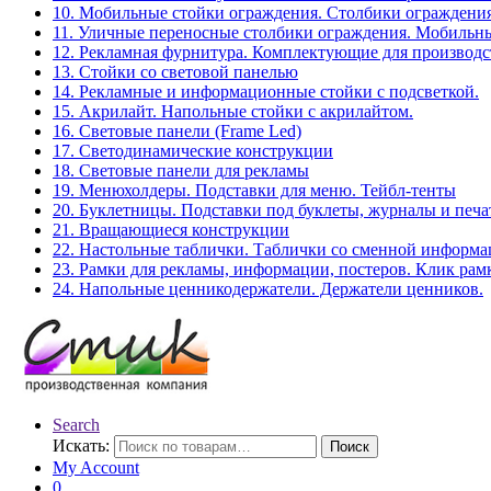
10. Мобильные стойки ограждения. Столбики ограждения
11. Уличные переносные столбики ограждения. Мобильны
12. Рекламная фурнитура. Комплектующие для производс
13. Стойки со световой панелью
14. Рекламные и информационные стойки с подсветкой.
15. Акрилайт. Напольные стойки с акрилайтом.
16. Световые панели (Frame Led)
17. Светодинамические конструкции
18. Световые панели для рекламы
19. Менюхолдеры. Подставки для меню. Тейбл-тенты
20. Буклетницы. Подставки под буклеты, журналы и печ
21. Вращающиеся конструкции
22. Настольные таблички. Таблички со сменной информ
23. Рамки для рекламы, информации, постеров. Клик рам
24. Напольные ценникодержатели. Держатели ценников.
Search
Искать:
Поиск
My Account
0