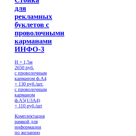
Стойка
для
рекламных
буклетов с
проволочными
карманами
ИНФО-3
H = 1,5м
2650 руб.
с проволочным
карманом ф.А4
+ 130 руб./шт.
с проволочным
карманом
ф.А5(1/3А4)
+ 110 руб./шт
Комплектация
рамкой для
информации
по желанию