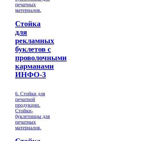
печатных
материалов.
Стойка
для
рекламных
буклетов с
проволочными
карманами
ИНФО-3
6. Стойки для
печатной
продукции.
Стойки-
буклетницы для
печатных
материалов.