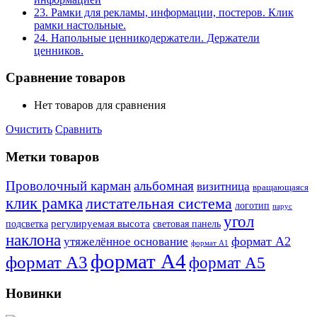
23. Рамки для рекламы, информации, постеров. Клик
рамки настольные.
24. Напольные ценникодержатели. Держатели
ценников.
Сравнение товаров
Нет товаров для сравнения
Очистить
Сравнить
Метки товаров
Проволочный карман
альбомная
визитница
вращающаяся
клик рамка
листательная система
логотип
парус
угол
регулируемая высота
световая панель
подсветка
наклона
формат А2
утяжелённое основание
формат А1
формат А4
формат А3
формат А5
Новинки