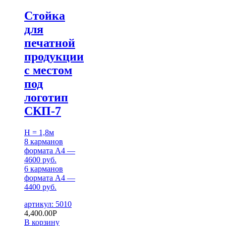
Стойка
для
печатной
продукции
с местом
под
логотип
СКП-7
H = 1,8м
8 карманов
формата А4 —
4600 руб.
6 карманов
формата А4 —
4400 руб.
артикул: 5010
4,400.00
Р
В корзину