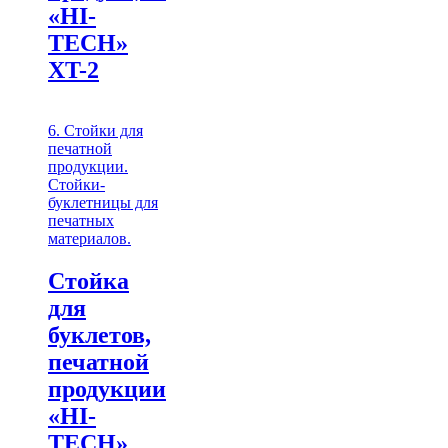
«HI-
TECH»
XT-2
6. Стойки для
печатной
продукции.
Стойки-
буклетницы для
печатных
материалов.
Стойка
для
буклетов,
печатной
продукции
«HI-
TECH»