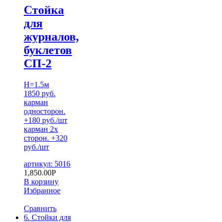
Стойка
для
журналов,
буклетов
СП-2
H=1.5м
1850 руб.
карман
односторон.
+180 руб./шт
карман 2х
сторон. +320
руб./шт
артикул: 5016
1,850.00
Р
В корзину
Избранное
Сравнить
6. Стойки для