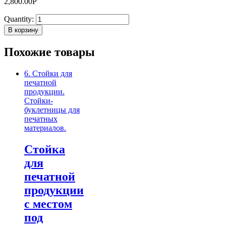
2,800.00
Р
Quantity:
В корзину
Похожие товары
6. Стойки для
печатной
продукции.
Стойки-
буклетницы для
печатных
материалов.
Стойка
для
печатной
продукции
с местом
под