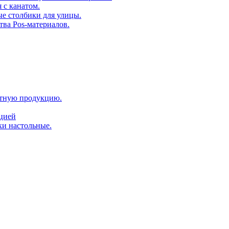
 с канатом.
е столбики для улицы.
тва Pos-материалов.
атную продукцию.
ацией
ки настольные.