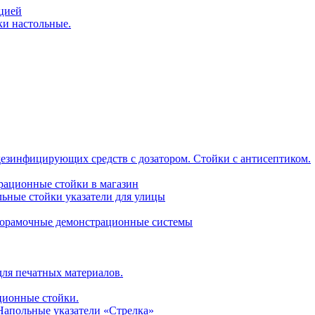
ацией
ки настольные.
дезинфицирующих средств с дозатором. Стойки с антисептиком.
трационные стойки в магазин
ьные стойки указатели для улицы
горамочные демонстрационные системы
для печатных материалов.
ционные стойки.
 Напольные указатели «Стрелка»