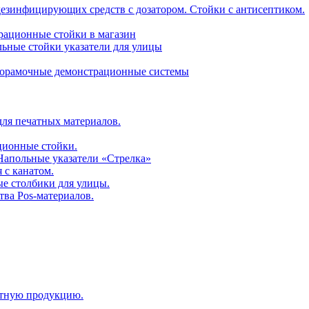
дезинфицирующих средств с дозатором. Стойки с антисептиком.
трационные стойки в магазин
ьные стойки указатели для улицы
горамочные демонстрационные системы
для печатных материалов.
ционные стойки.
 Напольные указатели «Стрелка»
 с канатом.
е столбики для улицы.
тва Pos-материалов.
атную продукцию.