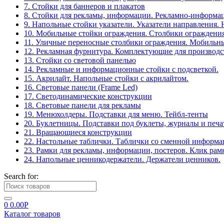
7. Стойки для баннеров и плакатов
8. Стойки для рекламы, информации. Рекламно-информа
9. Напольные стойки указатели. Указатели направления.
10. Мобильные стойки ограждения. Столбики ограждения
11. Уличные переносные столбики ограждения. Мобильны
12. Рекламная фурнитура. Комплектующие для производс
13. Стойки со световой панелью
14. Рекламные и информационные стойки с подсветкой.
15. Акрилайт. Напольные стойки с акрилайтом.
16. Световые панели (Frame Led)
17. Светодинамические конструкции
18. Световые панели для рекламы
19. Менюхолдеры. Подставки для меню. Тейбл-тенты
20. Буклетницы. Подставки под буклеты, журналы и печ
21. Вращающиеся конструкции
22. Настольные таблички. Таблички со сменной информ
23. Рамки для рекламы, информации, постеров. Клик рам
24. Напольные ценникодержатели. Держатели ценников.
Search for:
0
0.00
Р
Каталог товаров