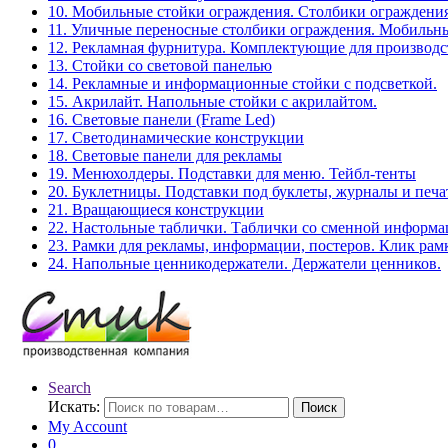
10. Мобильные стойки ограждения. Столбики ограждения
11. Уличные переносные столбики ограждения. Мобильны
12. Рекламная фурнитура. Комплектующие для производс
13. Стойки со световой панелью
14. Рекламные и информационные стойки с подсветкой.
15. Акрилайт. Напольные стойки с акрилайтом.
16. Световые панели (Frame Led)
17. Светодинамические конструкции
18. Световые панели для рекламы
19. Менюхолдеры. Подставки для меню. Тейбл-тенты
20. Буклетницы. Подставки под буклеты, журналы и печ
21. Вращающиеся конструкции
22. Настольные таблички. Таблички со сменной информ
23. Рамки для рекламы, информации, постеров. Клик рам
24. Напольные ценникодержатели. Держатели ценников.
Search
Искать:
Поиск
My Account
0