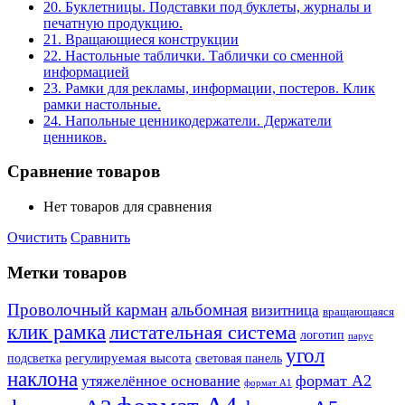
20. Буклетницы. Подставки под буклеты, журналы и
печатную продукцию.
21. Вращающиеся конструкции
22. Настольные таблички. Таблички со сменной
информацией
23. Рамки для рекламы, информации, постеров. Клик
рамки настольные.
24. Напольные ценникодержатели. Держатели
ценников.
Сравнение товаров
Нет товаров для сравнения
Очистить
Сравнить
Метки товаров
Проволочный карман
альбомная
визитница
вращающаяся
клик рамка
листательная система
логотип
парус
угол
регулируемая высота
световая панель
подсветка
наклона
формат А2
утяжелённое основание
формат А1