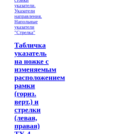
стойки
указатели.
Указатели
направления.
Напольные
указатели
"Стрелка"
Табличка
указатель
на ножке с
изменяемым
расположением
рамки
(гориз.
верт.) и
стрелки
(левая,
правая)
ТУ-4