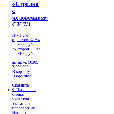
«Стрелка
с
человечком»
СУ-7/1
H = 1,2 м
одностор. Ф.А4
— 3000 руб.
2х сторон. Ф.А4
— 3100 руб.
артикул: 60305
3,000.00
Р
В корзину
Избранное
Сравнить
9. Напольные
стойки
указатели.
Указатели
направления.
Напольные