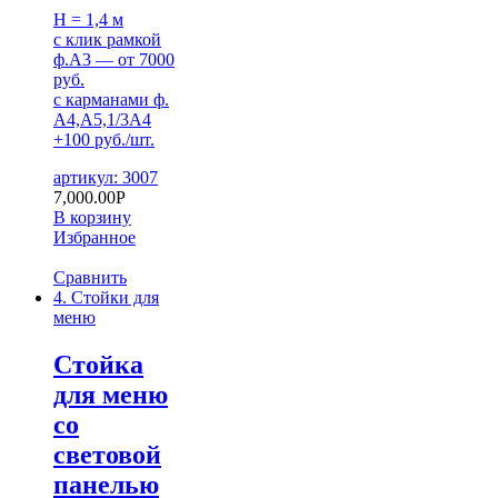
H = 1,4 м
с клик рамкой
ф.А3 — от 7000
руб.
с карманами ф.
А4,А5,1/3А4
+100 руб./шт.
артикул: 3007
7,000.00
Р
В корзину
Избранное
Сравнить
4. Стойки для
меню
Стойка
для меню
со
световой
панелью