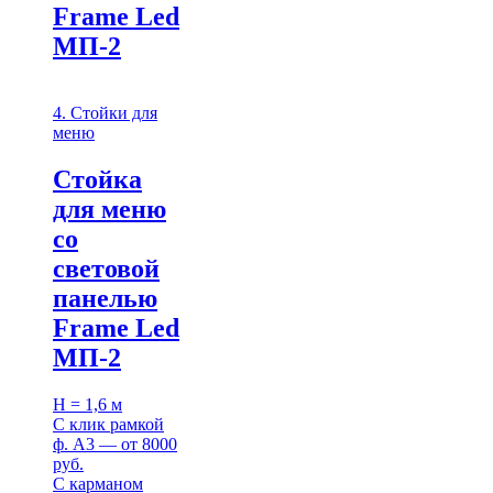
Frame Led
МП-2
4. Стойки для
меню
Стойка
для меню
со
световой
панелью
Frame Led
МП-2
H = 1,6 м
С клик рамкой
ф. A3 — от 8000
руб.
С карманом