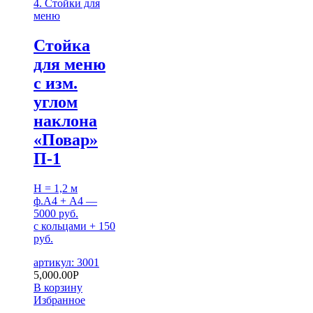
4. Стойки для
меню
Cтойка
для меню
с изм.
углом
наклона
«Повар»
П-1
H = 1,2 м
ф.А4 + А4 —
5000 руб.
с кольцами + 150
руб.
артикул: 3001
5,000.00
Р
В корзину
Избранное