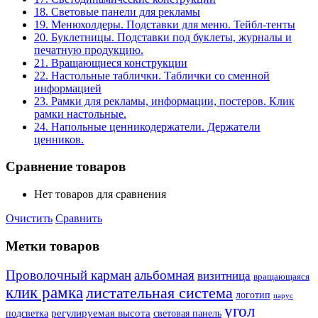
18. Световые панели для рекламы
19. Менюхолдеры. Подставки для меню. Тейбл-тенты
20. Буклетницы. Подставки под буклеты, журналы и
печатную продукцию.
21. Вращающиеся конструкции
22. Настольные таблички. Таблички со сменной
информацией
23. Рамки для рекламы, информации, постеров. Клик
рамки настольные.
24. Напольные ценникодержатели. Держатели
ценников.
Сравнение товаров
Нет товаров для сравнения
Очистить
Сравнить
Метки товаров
Проволочный карман
альбомная
визитница
вращающаяся
клик рамка
листательная система
логотип
парус
угол
регулируемая высота
световая панель
подсветка