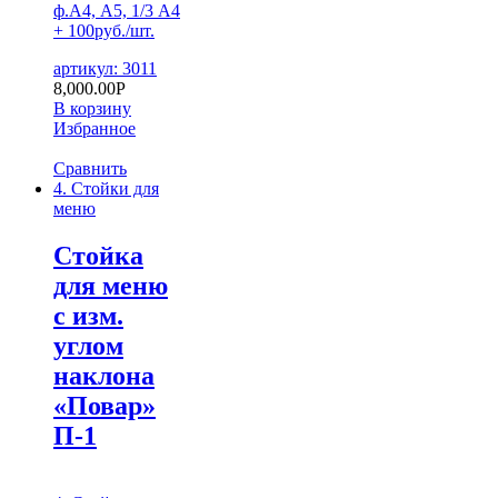
ф.А4, А5, 1/3 А4
+ 100руб./шт.
артикул: 3011
8,000.00
Р
В корзину
Избранное
Сравнить
4. Стойки для
меню
Cтойка
для меню
с изм.
углом
наклона
«Повар»
П-1