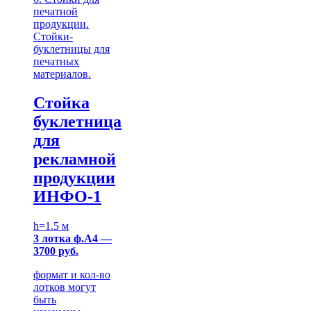
печатной
продукции.
Стойки-
буклетницы для
печатных
материалов.
Стойка
буклетница
для
рекламной
продукции
ИНФО-1
h=1.5 м
3 лотка ф.А4 —
3700 руб.
формат и кол-во
лотков могут
быть