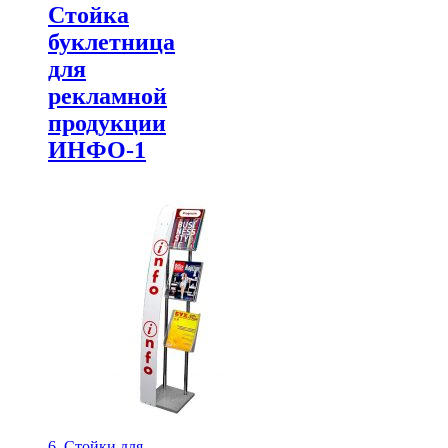
Стойка
буклетница
для
рекламной
продукции
ИНФО-1
6. Стойки для