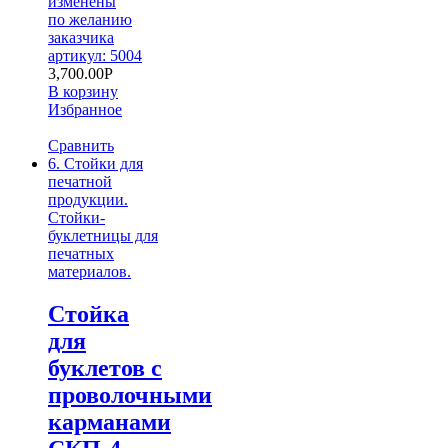
изменены
по желанию
заказчика
артикул: 5004
3,700.00
Р
В корзину
Избранное
Сравнить
6. Стойки для
печатной
продукции.
Стойки-
буклетницы для
печатных
материалов.
Стойка
для
буклетов c
проволочными
карманами