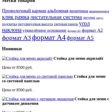
Метки товаров
Проволочный карман
альбомная
визитница
вращающаяся
клик рамка
листательная система
логотип
парус
угол
регулируемая высота
световая панель
подсветка
наклона
формат А2
утяжелённое основание
формат А1
формат А4
формат А3
формат А5
Новинки
Стойка для меню акрилайт
Цена от 8500 руб.
Стойка для меню
со световой панелью
Цена от 8500 руб.
Стойка для меню с
датчиком движения