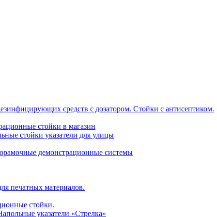
дезинфицирующих средств с дозатором. Стойки с антисептиком.
трационные стойки в магазин
ьные стойки указатели для улицы
горамочные демонстрационные системы
для печатных материалов.
ционные стойки.
 Напольные указатели «Стрелка»