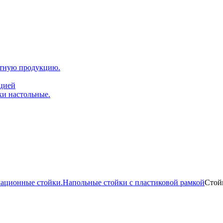
атную продукцию.
ацией
ки настольные.
мационные стойки.
Напольные стойки с пластиковой рамкой
Стой