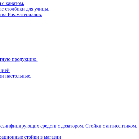
 с канатом.
е столбики для улицы.
тва Pos-материалов.
атную продукцию.
ацией
ки настольные.
дезинфицирующих средств с дозатором. Стойки с антисептиком.
трационные стойки в магазин