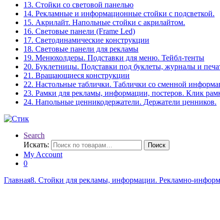
13. Стойки со световой панелью
14. Рекламные и информационные стойки с подсветкой.
15. Акрилайт. Напольные стойки с акрилайтом.
16. Световые панели (Frame Led)
17. Светодинамические конструкции
18. Световые панели для рекламы
19. Менюхолдеры. Подставки для меню. Тейбл-тенты
20. Буклетницы. Подставки под буклеты, журналы и печ
21. Вращающиеся конструкции
22. Настольные таблички. Таблички со сменной информ
23. Рамки для рекламы, информации, постеров. Клик рам
24. Напольные ценникодержатели. Держатели ценников.
Search
Искать:
Поиск
My Account
0
Главная
8. Стойки для рекламы, информации. Рекламно-инфор