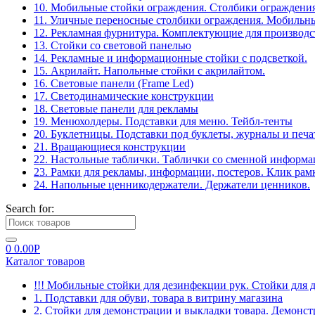
10. Мобильные стойки ограждения. Столбики ограждения
11. Уличные переносные столбики ограждения. Мобильны
12. Рекламная фурнитура. Комплектующие для производс
13. Стойки со световой панелью
14. Рекламные и информационные стойки с подсветкой.
15. Акрилайт. Напольные стойки с акрилайтом.
16. Световые панели (Frame Led)
17. Светодинамические конструкции
18. Световые панели для рекламы
19. Менюхолдеры. Подставки для меню. Тейбл-тенты
20. Буклетницы. Подставки под буклеты, журналы и печ
21. Вращающиеся конструкции
22. Настольные таблички. Таблички со сменной информ
23. Рамки для рекламы, информации, постеров. Клик рам
24. Напольные ценникодержатели. Держатели ценников.
Search for:
0
0.00
Р
Каталог товаров
!!! Мобильные стойки для дезинфекции рук. Стойки для 
1. Подставки для обуви, товара в витрину магазина
2. Стойки для демонстрации и выкладки товара. Демонс