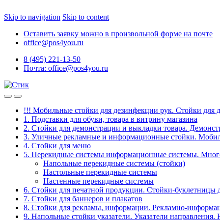
Skip to navigation
Skip to content
Оставить заявку можно в произвольной форме на почте
office@pos4you.ru
8 (495) 221-13-50
Почта: office@pos4you.ru
!!! Мобильные стойки для дезинфекции рук. Стойки для 
1. Подставки для обуви, товара в витрину магазина
2. Стойки для демонстрации и выкладки товара. Демонс
3. Уличные рекламные и информационные стойки. Мобил
4. Стойки для меню
5. Перекидные системы информационные системы. Мно
Напольные перекидные системы (стойки)
Настольные перекидные системы
Настенные перекидные системы
6. Стойки для печатной продукции. Стойки-буклетницы 
7. Стойки для баннеров и плакатов
8. Стойки для рекламы, информации. Рекламно-информа
9. Напольные стойки указатели. Указатели направления.