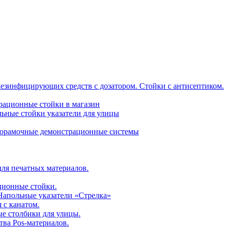
дезинфицирующих средств с дозатором. Стойки с антисептиком.
трационные стойки в магазин
ьные стойки указатели для улицы
горамочные демонстрационные системы
для печатных материалов.
ционные стойки.
 Напольные указатели «Стрелка»
 с канатом.
е столбики для улицы.
тва Pos-материалов.