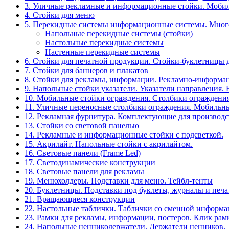
3. Уличные рекламные и информационные стойки. Мобил
4. Стойки для меню
5. Перекидные системы информационные системы. Мно
Напольные перекидные системы (стойки)
Настольные перекидные системы
Настенные перекидные системы
6. Стойки для печатной продукции. Стойки-буклетницы 
7. Стойки для баннеров и плакатов
8. Стойки для рекламы, информации. Рекламно-информа
9. Напольные стойки указатели. Указатели направления.
10. Мобильные стойки ограждения. Столбики ограждения
11. Уличные переносные столбики ограждения. Мобильны
12. Рекламная фурнитура. Комплектующие для производс
13. Стойки со световой панелью
14. Рекламные и информационные стойки с подсветкой.
15. Акрилайт. Напольные стойки с акрилайтом.
16. Световые панели (Frame Led)
17. Светодинамические конструкции
18. Световые панели для рекламы
19. Менюхолдеры. Подставки для меню. Тейбл-тенты
20. Буклетницы. Подставки под буклеты, журналы и печ
21. Вращающиеся конструкции
22. Настольные таблички. Таблички со сменной информ
23. Рамки для рекламы, информации, постеров. Клик рам
24. Напольные ценникодержатели. Держатели ценников.