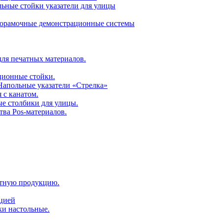
ьные стойки указатели для улицы
горамочные демонстрационные системы
для печатных материалов.
ционные стойки.
 Напольные указатели «Стрелка»
 с канатом.
е столбики для улицы.
тва Pos-материалов.
атную продукцию.
ацией
ки настольные.