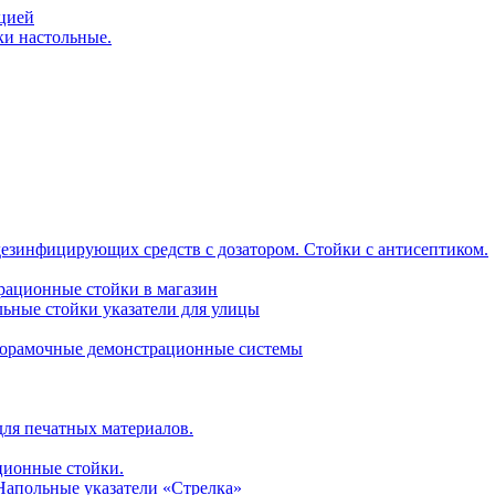
ацией
ки настольные.
дезинфицирующих средств с дозатором. Стойки с антисептиком.
трационные стойки в магазин
ьные стойки указатели для улицы
горамочные демонстрационные системы
для печатных материалов.
ционные стойки.
 Напольные указатели «Стрелка»