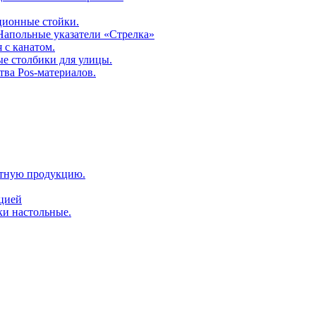
ционные стойки.
 Напольные указатели «Стрелка»
 с канатом.
е столбики для улицы.
тва Pos-материалов.
атную продукцию.
ацией
ки настольные.