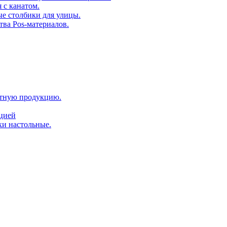
 с канатом.
е столбики для улицы.
тва Pos-материалов.
атную продукцию.
ацией
ки настольные.