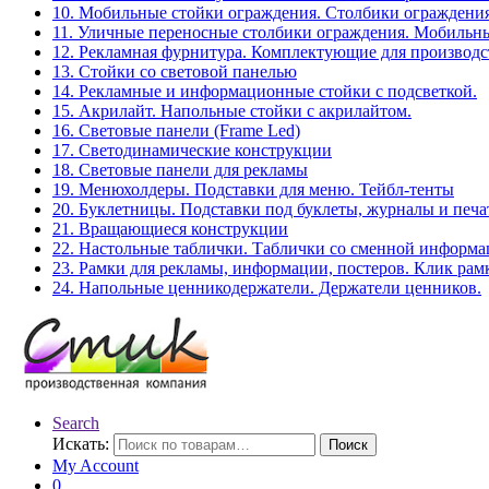
10. Мобильные стойки ограждения. Столбики ограждения
11. Уличные переносные столбики ограждения. Мобильны
12. Рекламная фурнитура. Комплектующие для производс
13. Стойки со световой панелью
14. Рекламные и информационные стойки с подсветкой.
15. Акрилайт. Напольные стойки с акрилайтом.
16. Световые панели (Frame Led)
17. Светодинамические конструкции
18. Световые панели для рекламы
19. Менюхолдеры. Подставки для меню. Тейбл-тенты
20. Буклетницы. Подставки под буклеты, журналы и печ
21. Вращающиеся конструкции
22. Настольные таблички. Таблички со сменной информ
23. Рамки для рекламы, информации, постеров. Клик рам
24. Напольные ценникодержатели. Держатели ценников.
Search
Искать:
Поиск
My Account
0