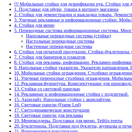
!!! Мобильные стойки для дезинфекции рук. Стойки для 
1. Подставки для обуви, товара в витрину магазина
2. Стойки для демонстрации и выкладки товара. Демонс
3. Уличные рекламные и информационные стойки. Мобил
4. Стойки для меню
5. Перекидные системы информационные системы. Мно
Напольные перекидные системы (стойки)
Настольные перекидные системы
Настенные перекидные системы
6. Стойки для печатной продукции. Стойки-буклетницы 
7. Стойки для баннеров и плакатов
8. Стойки для рекламы, информации. Рекламно-информа
9. Напольные стойки указатели. Указатели направления.
10. Мобильные стойки ограждения. Столбики ограждения
11. Уличные переносные столбики ограждения. Мобильны
12. Рекламная фурнитура. Комплектующие для производс
13. Стойки со световой панелью
14. Рекламные и информационные стойки с подсветкой.
15. Акрилайт. Напольные стойки с акрилайтом.
16. Световые панели (Frame Led)
17. Светодинамические конструкции
18. Световые панели для рекламы
19. Менюхолдеры. Подставки для меню. Тейбл-тенты
20. Буклетницы. Подставки под буклеты, журналы и печ
21. Вращающиеся конструкции