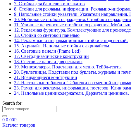
7. Стойки для баннеров и плакатов
8. Стойки для рекламы, информации. Рекламно-информа
9. Напольные стойки указатели. Указатели направления.
10. Мобильные стойки ограждения. Столбики ограждения
11. Уличные переносные столбики ограждения. Мобильны
12. Рекламная фурнитура. Комплектующие для производс
13. Стойки со световой панелью
14. Рекламные и информационные стойки с подсветкой.
15. Акрилайт. Напольные стойки с акрилайтом.
16. Световые панели (Frame Led)
17. Светодинамические конструкции
18. Световые панели для рекламы
19. Менюхолдеры. Подставки для меню. Тейбл-тенты
20. Буклетницы. Подставки под буклеты, журналы и печ
21. Вращающиеся конструкции
22. Настольные таблички. Таблички со сменной информ
23. Рамки для рекламы, информации, постеров. Клик рам
24. Напольные ценникодержатели. Держатели ценников.
Search for:
0
0.00
Р
Каталог товаров