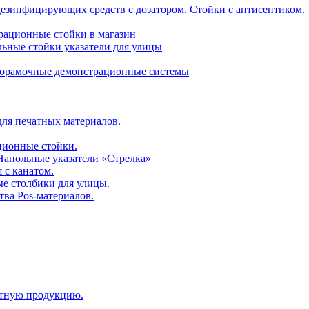
дезинфицирующих средств с дозатором. Стойки с антисептиком.
трационные стойки в магазин
ьные стойки указатели для улицы
горамочные демонстрационные системы
для печатных материалов.
ционные стойки.
 Напольные указатели «Стрелка»
 с канатом.
е столбики для улицы.
тва Pos-материалов.
атную продукцию.