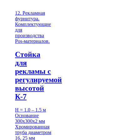
12. Рекламная
фурнитура.
Комплектующие
для
производства
Pos-материалов.
Стойка
для
рекламы с
регулируемой
высотой
К-7
H = 1.0 – 1.5 м
Основание
300х300х2 мм
Хромированная
труба диаметром
16, 25 мм