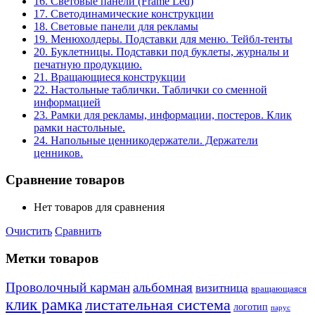
16. Световые панели (Frame Led)
17. Светодинамические конструкции
18. Световые панели для рекламы
19. Менюхолдеры. Подставки для меню. Тейбл-тенты
20. Буклетницы. Подставки под буклеты, журналы и
печатную продукцию.
21. Вращающиеся конструкции
22. Настольные таблички. Таблички со сменной
информацией
23. Рамки для рекламы, информации, постеров. Клик
рамки настольные.
24. Напольные ценникодержатели. Держатели
ценников.
Сравнение товаров
Нет товаров для сравнения
Очистить
Сравнить
Метки товаров
Проволочный карман
альбомная
визитница
вращающаяся
клик рамка
листательная система
логотип
парус