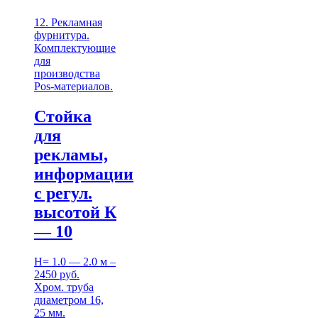
12. Рекламная
фурнитура.
Комплектующие
для
производства
Pos-материалов.
Стойка
для
рекламы,
информации
с регул.
высотой К
— 10
H= 1.0 — 2.0 м –
2450 руб.
Хром. труба
диаметром 16,
25 мм.