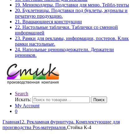
19. Менюхолдеры. Подставки для меню. Тейбл-тенты
20. Буклетницы. Подставки под буклеты, журналы и
печатную продукцию.
21. Вращающиеся конструкции
22. Настольные таблички. Таблички со сменной
информацией
23. Рамки для рекламы, информации, постеров. Клик
рамки настольные.
24. Напольные ценникодержатели. Держатели
ценников.
Search
Искать:
Поиск
My Account
0
Главная
12. Рекламная фурнитура. Комплектующие для
производства Pos-материалов.
Стойка К-4