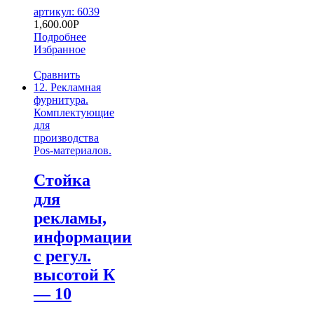
артикул: 6039
1,600.00
Р
Подробнее
Избранное
Сравнить
12. Рекламная
фурнитура.
Комплектующие
для
производства
Pos-материалов.
Стойка
для
рекламы,
информации
с регул.
высотой К
— 10