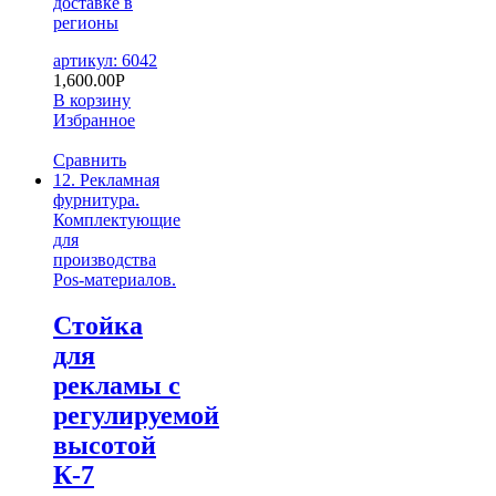
доставке в
регионы
артикул: 6042
1,600.00
Р
В корзину
Избранное
Сравнить
12. Рекламная
фурнитура.
Комплектующие
для
производства
Pos-материалов.
Стойка
для
рекламы с
регулируемой
высотой
К-7