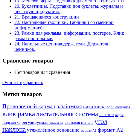
19. Менюхолдеры. Подставки для меню. Тейбл-тенты
20. Буклетницы. Подставки под буклеты, журналы и
печатную продукцию.
21. Вращающиеся конструкции
22. Настольные таблички. Таблички со сменной
информацией
23. Рамки для рекламы, информации, постеров. Клик
рамки настольные.
24. Напольные ценникодержатели. Держатели
ценников.
Сравнение товаров
Нет товаров для сравнения
Очистить
Сравнить
Метки товаров
Проволочный карман
альбомная
визитница
вращающаяся
клик рамка
листательная система
логотип
парус
угол
регулируемая высота
световая панель
подсветка
наклона
формат А2
утяжелённое основание
формат А1