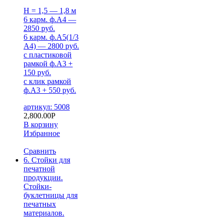
H = 1,5 — 1,8 м
6 карм. ф.А4 —
2850 руб.
6 карм. ф.А5(1/3
А4) — 2800 руб.
с пластиковой
рамкой ф.А3 +
150 руб.
с клик рамкой
ф.А3 + 550 руб.
артикул: 5008
2,800.00
Р
В корзину
Избранное
Сравнить
6. Стойки для
печатной
продукции.
Стойки-
буклетницы для
печатных
материалов.