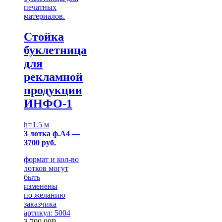
печатных
материалов.
Стойка
буклетница
для
рекламной
продукции
ИНФО-1
h=1.5 м
3 лотка ф.А4 —
3700 руб.
формат и кол-во
лотков могут
быть
изменены
по желанию
заказчика
артикул: 5004
3,700.00
Р