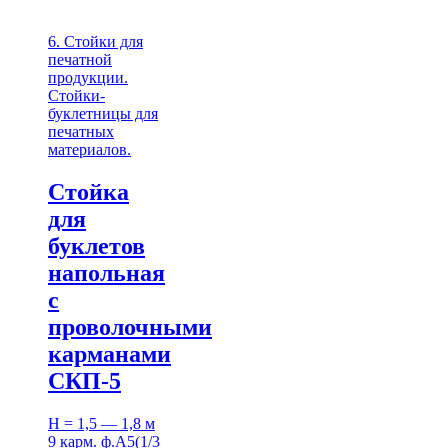
6. Стойки для
печатной
продукции.
Стойки-
буклетницы для
печатных
материалов.
Стойка
для
буклетов
напольная
с
проволочными
карманами
СКП-5
H = 1,5 — 1,8 м
9 карм. ф.А5(1/3