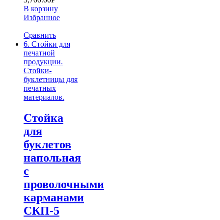
В корзину
Избранное
Сравнить
6. Стойки для
печатной
продукции.
Стойки-
буклетницы для
печатных
материалов.
Стойка
для
буклетов
напольная
с
проволочными
карманами
СКП-5