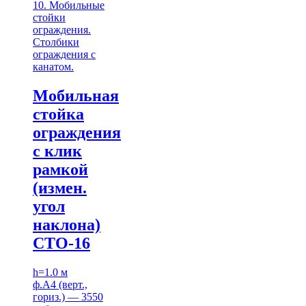
10. Мобильные
стойки
ограждения.
Столбики
ограждения с
канатом.
Мобильная
стойка
ограждения
с клик
рамкой
(измен.
угол
наклона)
СТО-16
h=1.0 м
ф.А4 (верт.,
гориз.) — 3550