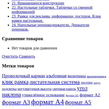
21. Вращающиеся конструкции
22. Настольные таблички. Таблички со сменной
информацией
23. Рамки для рекламы, информации, постеров. Клик
рамки настольные.
24. Напольные ценникодержатели. Держатели
ценников.
Сравнение товаров
Нет товаров для сравнения
Очистить
Сравнить
Метки товаров
Проволочный карман
альбомная
визитница
вращающаяся
клик рамка
листательная система
логотип
парус
угол
регулируемая высота
световая панель
подсветка
наклона
формат А2
утяжелённое основание
формат А1
формат А4
формат А3
формат А5