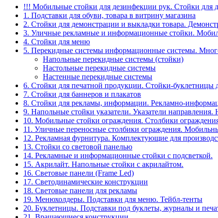
!!! Мобильные стойки для дезинфекции рук. Стойки для 
1. Подставки для обуви, товара в витрину магазина
2. Стойки для демонстрации и выкладки товара. Демонс
3. Уличные рекламные и информационные стойки. Мобил
4. Стойки для меню
5. Перекидные системы информационные системы. Мно
Напольные перекидные системы (стойки)
Настольные перекидные системы
Настенные перекидные системы
6. Стойки для печатной продукции. Стойки-буклетницы 
7. Стойки для баннеров и плакатов
8. Стойки для рекламы, информации. Рекламно-информа
9. Напольные стойки указатели. Указатели направления.
10. Мобильные стойки ограждения. Столбики ограждения
11. Уличные переносные столбики ограждения. Мобильны
12. Рекламная фурнитура. Комплектующие для производс
13. Стойки со световой панелью
14. Рекламные и информационные стойки с подсветкой.
15. Акрилайт. Напольные стойки с акрилайтом.
16. Световые панели (Frame Led)
17. Светодинамические конструкции
18. Световые панели для рекламы
19. Менюхолдеры. Подставки для меню. Тейбл-тенты
20. Буклетницы. Подставки под буклеты, журналы и печ
21. Вращающиеся конструкции