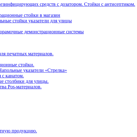
дезинфицирующих средств с дозатором. Стойки с антисептиком.
трационные стойки в магазин
ьные стойки указатели для улицы
горамочные демонстрационные системы
для печатных материалов.
ционные стойки.
 Напольные указатели «Стрелка»
 с канатом.
е столбики для улицы.
тва Pos-материалов.
атную продукцию.