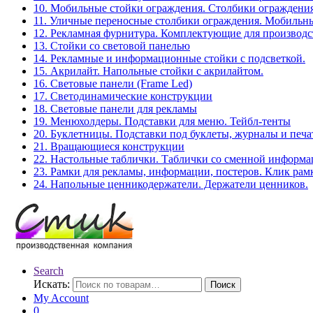
10. Мобильные стойки ограждения. Столбики ограждения
11. Уличные переносные столбики ограждения. Мобильны
12. Рекламная фурнитура. Комплектующие для производс
13. Стойки со световой панелью
14. Рекламные и информационные стойки с подсветкой.
15. Акрилайт. Напольные стойки с акрилайтом.
16. Световые панели (Frame Led)
17. Светодинамические конструкции
18. Световые панели для рекламы
19. Менюхолдеры. Подставки для меню. Тейбл-тенты
20. Буклетницы. Подставки под буклеты, журналы и печ
21. Вращающиеся конструкции
22. Настольные таблички. Таблички со сменной информ
23. Рамки для рекламы, информации, постеров. Клик рам
24. Напольные ценникодержатели. Держатели ценников.
Search
Искать:
Поиск
My Account
0