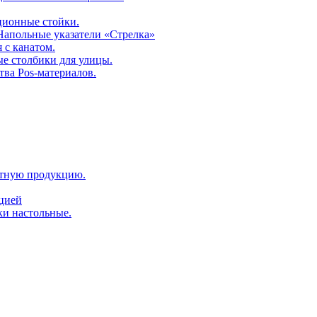
ционные стойки.
 Напольные указатели «Стрелка»
 с канатом.
е столбики для улицы.
тва Pos-материалов.
атную продукцию.
ацией
ки настольные.