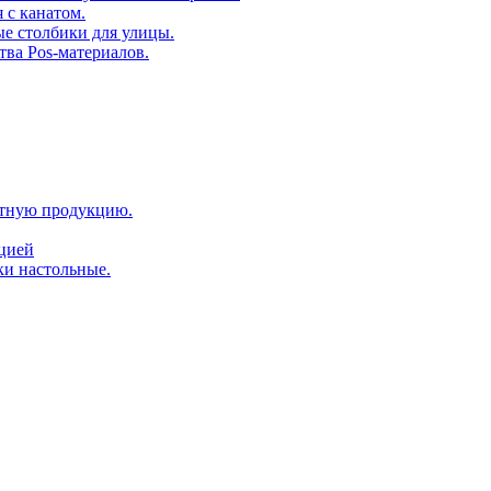
 с канатом.
е столбики для улицы.
тва Pos-материалов.
атную продукцию.
ацией
ки настольные.