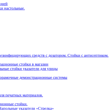
ацией
ки настольные.
дезинфицирующих средств с дозатором. Стойки с антисептиком.
трационные стойки в магазин
ьные стойки указатели для улицы
горамочные демонстрационные системы
для печатных материалов.
ционные стойки.
 Напольные указатели «Стрелка»