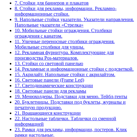
7. Стойки для баннеров и плакатов
8. Стойки для рекламы, информации. Рекламно-
информационные стойки.
9. Напольные стойки указатели. Указатели направления.
Напольные указатели «Стрелка»
10. Мобильные стойки ограждения. Столбики
ограждения с канатом.
11. Уличные переносные столбики ограждения.
Мобильные столбики для улицы.
12. Рекламная фурнитура. Комплектующие для
производства Pos-материалов.
13. Стойки со световой панелью
14. Рекламные и информационные стойки с подсветкой.
15. Акрилайт. Напольные стойки с акрилайтом.
16. Световые панели (Frame Led)
17. Светодинамические конструкции
18. Световые панели для рекламы
19. Менюхолдеры. Подставки для меню. Тейбл-тенты
20. Буклетницы. Подставки под буклеты, журналы и
печатную продукцию.
21. Вращающиеся конструкции
22. Настольные таблички. Таблички со сменной
информацией
23. Рамки для рекламы, информации, постеров. Клик
рамки настольные.