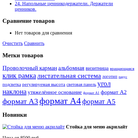
24. Напольные ценникодержатели. Держатели
ценников.
Сравнение товаров
Нет товаров для сравнения
Очистить
Сравнить
Метки товаров
Проволочный карман
альбомная
визитница
вращающаяся
клик рамка
листательная система
логотип
парус
угол
регулируемая высота
световая панель
подсветка
наклона
формат А2
утяжелённое основание
формат А1
формат А4
формат А3
формат А5
Новинки
Стойка для меню акрилайт
Цена от 8500 руб.