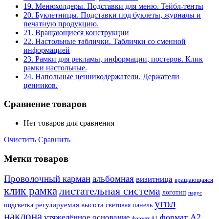
19. Менюхолдеры. Подставки для меню. Тейбл-тенты
20. Буклетницы. Подставки под буклеты, журналы и
печатную продукцию.
21. Вращающиеся конструкции
22. Настольные таблички. Таблички со сменной
информацией
23. Рамки для рекламы, информации, постеров. Клик
рамки настольные.
24. Напольные ценникодержатели. Держатели
ценников.
Сравнение товаров
Нет товаров для сравнения
Очистить
Сравнить
Метки товаров
Проволочный карман
альбомная
визитница
вращающаяся
клик рамка
листательная система
логотип
парус
угол
регулируемая высота
световая панель
подсветка
наклона
формат А2
утяжелённое основание
формат А1