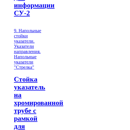
информации
СУ-2
9. Напольные
стойки
указатели.
Указатели
направления.
Напольные
указатели
"Стрелка"
Стойка
указатель
на
хромированной
трубе с
рамкой
для