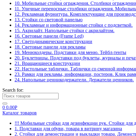
10. Мобильные стойки ограждения. Столбики ограждения
11. Уличные переносные столбики ограждения. Мобильны
12. Рекламная фурнитура. Комплектующие для производс
13. Стойки со световой панелью
14. Рекламные и информационные стойки с подсветкой.
15. Акрилайт. Напольные стойки с акрилайтом.
16. Световые панели (Frame Led)
17. Светодинамические конструкции
18. Световые панели для рекламы
19. Менюхолдеры. Подставки для меню. Тейбл-тенты
20. Буклетницы. Подставки под буклеты, журналы и печ
21. Вращающиеся конструкции
22. Настольные таблички. Таблички со сменной информ
23. Рамки для рекламы, информации, постеров. Клик рам
24. Напольные ценникодержатели. Держатели ценников.
Search for:
0
0.00
Р
Каталог товаров
!!! Мобильные стойки для дезинфекции рук. Стойки для 
1. Подставки для обуви, товара в витрину магазина
2. Стойки для демонстрации и выкладки товара. Демонс