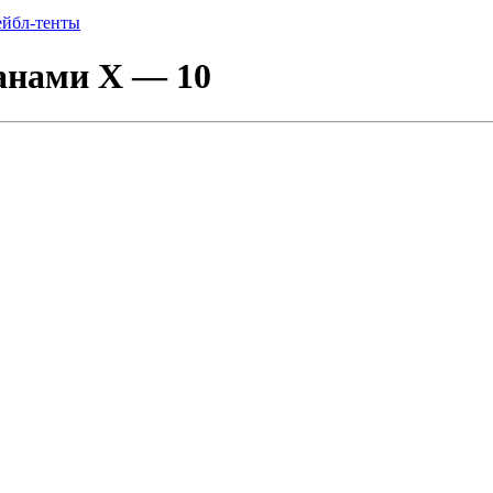
ейбл-тенты
анами Х — 10