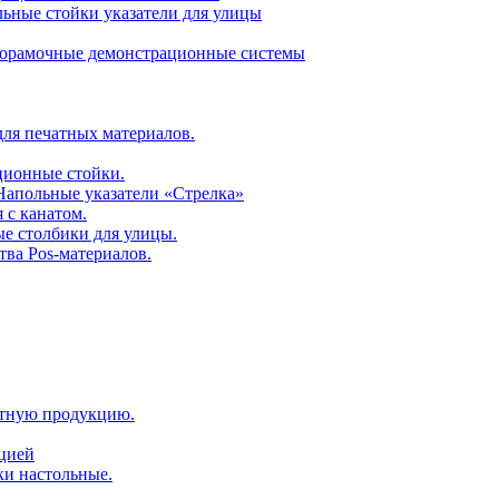
ьные стойки указатели для улицы
горамочные демонстрационные системы
для печатных материалов.
ционные стойки.
 Напольные указатели «Стрелка»
 с канатом.
е столбики для улицы.
тва Pos-материалов.
атную продукцию.
ацией
ки настольные.