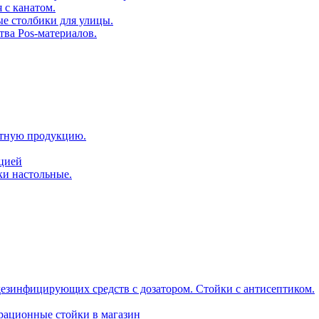
 с канатом.
е столбики для улицы.
тва Pos-материалов.
атную продукцию.
ацией
ки настольные.
дезинфицирующих средств с дозатором. Стойки с антисептиком.
трационные стойки в магазин