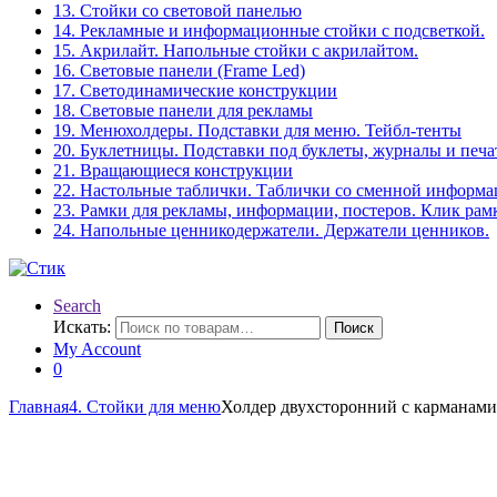
13. Стойки со световой панелью
14. Рекламные и информационные стойки с подсветкой.
15. Акрилайт. Напольные стойки с акрилайтом.
16. Световые панели (Frame Led)
17. Светодинамические конструкции
18. Световые панели для рекламы
19. Менюхолдеры. Подставки для меню. Тейбл-тенты
20. Буклетницы. Подставки под буклеты, журналы и печ
21. Вращающиеся конструкции
22. Настольные таблички. Таблички со сменной информ
23. Рамки для рекламы, информации, постеров. Клик рам
24. Напольные ценникодержатели. Держатели ценников.
Search
Искать:
Поиск
My Account
0
Главная
4. Стойки для меню
Холдер двухсторонний с карманам