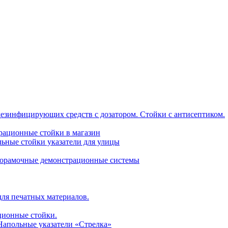
дезинфицирующих средств с дозатором. Стойки с антисептиком.
трационные стойки в магазин
ьные стойки указатели для улицы
горамочные демонстрационные системы
для печатных материалов.
ционные стойки.
 Напольные указатели «Стрелка»