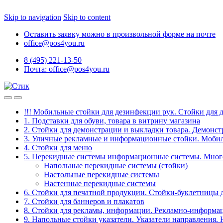
Skip to navigation
Skip to content
Оставить заявку можно в произвольной форме на почте
office@pos4you.ru
8 (495) 221-13-50
Почта: office@pos4you.ru
!!! Мобильные стойки для дезинфекции рук. Стойки для 
1. Подставки для обуви, товара в витрину магазина
2. Стойки для демонстрации и выкладки товара. Демонс
3. Уличные рекламные и информационные стойки. Мобил
4. Стойки для меню
5. Перекидные системы информационные системы. Мно
Напольные перекидные системы (стойки)
Настольные перекидные системы
Настенные перекидные системы
6. Стойки для печатной продукции. Стойки-буклетницы 
7. Стойки для баннеров и плакатов
8. Стойки для рекламы, информации. Рекламно-информа
9. Напольные стойки указатели. Указатели направления.