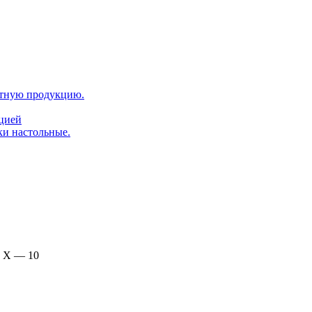
атную продукцию.
ацией
ки настольные.
и Х — 10