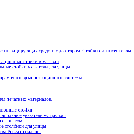
дезинфицирующих средств с дозатором. Стойки с антисептиком.
трационные стойки в магазин
ьные стойки указатели для улицы
горамочные демонстрационные системы
для печатных материалов.
ционные стойки.
 Напольные указатели «Стрелка»
 с канатом.
е столбики для улицы.
тва Pos-материалов.