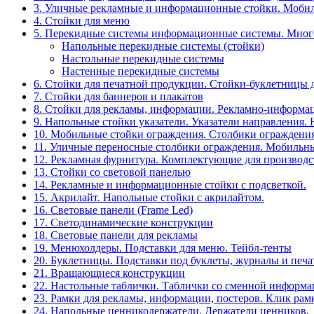
3. Уличные рекламные и информационные стойки. Мобил
4. Стойки для меню
5. Перекидные системы информационные системы. Мно
Напольные перекидные системы (стойки)
Настольные перекидные системы
Настенные перекидные системы
6. Стойки для печатной продукции. Стойки-буклетницы 
7. Стойки для баннеров и плакатов
8. Стойки для рекламы, информации. Рекламно-информа
9. Напольные стойки указатели. Указатели направления.
10. Мобильные стойки ограждения. Столбики ограждения
11. Уличные переносные столбики ограждения. Мобильны
12. Рекламная фурнитура. Комплектующие для производс
13. Стойки со световой панелью
14. Рекламные и информационные стойки с подсветкой.
15. Акрилайт. Напольные стойки с акрилайтом.
16. Световые панели (Frame Led)
17. Светодинамические конструкции
18. Световые панели для рекламы
19. Менюхолдеры. Подставки для меню. Тейбл-тенты
20. Буклетницы. Подставки под буклеты, журналы и печ
21. Вращающиеся конструкции
22. Настольные таблички. Таблички со сменной информ
23. Рамки для рекламы, информации, постеров. Клик рам
24. Напольные ценникодержатели. Держатели ценников.